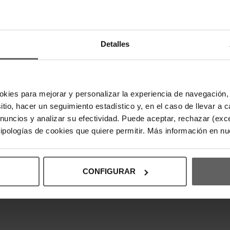
DESCRIPC
Detalles
Cartera Gue
metálica co
para tarjetas
compacto y 
Composición
okies para mejorar y personalizar la experiencia de navegación, 
sitio, hacer un seguimiento estadístico y, en el caso de llevar 
anuncios y analizar su efectividad. Puede aceptar, rechazar (exc
DETALLES
 tipologías de cookies que quiere permitir. Más información en n
DEVOLUCI
CONFIGURAR
INFORMAC