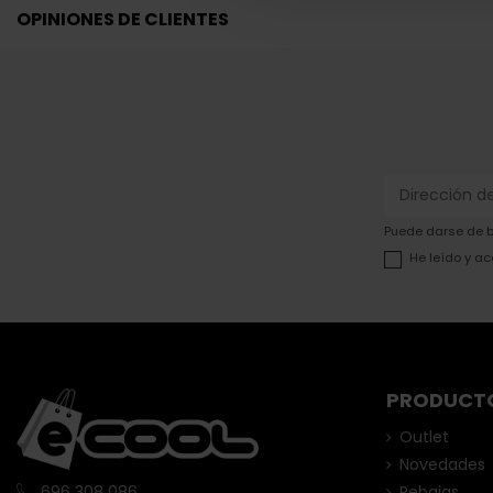
OPINIONES DE CLIENTES
Puede darse de ba
He leído y ac
PRODUCT
Outlet
Novedades
Rebajas
696 308 086