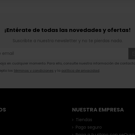
¡Entérate de todas las novedades y ofertas!
Suscribte a nuestra newsletter y no te pierdas nada.
ja en cualquier momento. Para ello, consulte nuestra información de contacto 
epto los
términos y condiciones
y la
política de privacidad
.
OS
NUESTRA EMPRESA
Tiendas
Pago seguro
Paga a tu ritmo con seQura