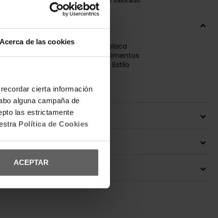
IÓN
Acerca de las cookies
ss con diseño monogramado y placa
n logo al frente. Incluye compartimentos
, billetes y monedero con cierre. Estilo
funcional.
: 100% poliuretano.
recordar cierta información
a cabo alguna campaña de
epto las estrictamente
 DEL PRODUCTO
uestra
Política de Cookies
ONES Y CAMBIOS
ACEPTAR
IÓN ENVÍOS