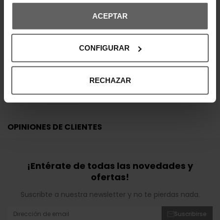
ACEPTAR
DETALLES DEL PRODUCTO
CONFIGURAR
DEVOLUCIONES Y CAMBIOS
INFORMACIÓN ENVÍOS
RECHAZAR
OPINIONES DE CLIENTES
¡Entérate de todas las novedades y
ofertas!
Suscribte a nuestra newsletter y no te pierdas nada.
Suscribirse