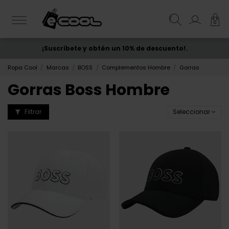
0
¡Suscríbete y obtén un 10% de descuento!.
ENVÍO GRATIS
desde 50€
Ropa Cool
Marcas
BOSS
Complementos Hombre
Gorras
Gorras Boss Hombre
Filtrar
Seleccionar