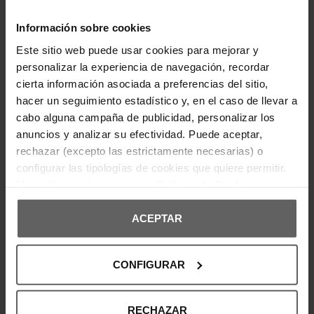
Composición: 70% algodón, 30%
poliéster. Detalle II: 100% poliuretano.
Recubrimiento: 100% poliéster.
Información sobre cookies
Este sitio web puede usar cookies para mejorar y
DETALLES DEL PRODUCTO
personalizar la experiencia de navegación, recordar
cierta información asociada a preferencias del sitio,
DEVOLUCIONES Y CAMBIOS
hacer un seguimiento estadístico y, en el caso de llevar a
cabo alguna campaña de publicidad, personalizar los
anuncios y analizar su efectividad. Puede aceptar,
INFORMACIÓN ENVÍOS
rechazar (excepto las estrictamente necesarias) o
configurar las tipologías de cookies que quiere permitir.
Más información en nuestra
Política de Cookies
OPINIONES DE CLIENTES
ACEPTAR
Los clientes que adquirieron este producto también
compraron:
CONFIGURAR
RECHAZAR