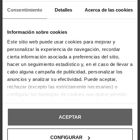
que nos sentimos más que identificados y que nos hace estar
seguros de nosotros mismos.
Consentimiento
Detalles
Acerca de las cookies
El estilo de las gorras Guess de hombre, ¿único en
el mundo?
Una de las características que más nos gusta de las
gorras para
Información sobre cookies
hombres de Guess
es el estilo con el que las llevan aquellos
chicos que se atrevieron a probarla. De modelos muy distintos,
Este sitio web puede usar cookies para mejorar y
incluso cuando sientes que
no encajan con esa colección
última que viste
, tienes la oportunidad de hacerte con una que
personalizar la experiencia de navegación, recordar
hable de ti.
Ecool
, como tienda especializada en la venta y/o
cierta información asociada a preferencias del sitio,
distribución de los complementos que más gustan, cuenta con un
catálogo de artículos que harán las delicias de cualquiera que
hacer un seguimiento estadístico y, en el caso de llevar a
esté buscando ese accesorio para lucir en las fiestas que tenga
cabo alguna campaña de publicidad, personalizar los
durante la temporada en la que el sol más aprieta. Marcar estilo es
algo que gusta mucho a los chicos de hoy y, si además estamos
anuncios y analizar su efectividad. Puede aceptar,
hablando de
un elemento que es cómodo de llevar
, la garantía
rechazar (excepto las estrictamente necesarias) o
del elemento se multiplica por dos puesto que estamos ante algo
que nos cubre de esos temidos rayos de sol pero que a su vez
configurar las tipologías de cookies que quiere permitir.
guarda un alto potencial con la moda de nuestros días.
Más información en nuestra
Política de Cookies
Comprar gorra Guess para hombre por Internet,
¿realmente merece la pena?
ACEPTAR
Ahora que hemos comprobado el
estilo que nos hace marcar
una gorra Guess de hombre
sin pretenderlo, seguro que tú
también estarás pensando en hacerte con una para esas noches
de juerga en las que sales con tus amigos. De venta en las mejores
CONFIGURAR
tiendas, gracias al comercio online hoy podemos tenerla en casa