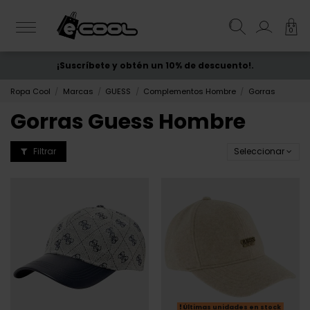
0
¡Suscríbete y obtén un 10% de descuento!.
ENVÍO GRATIS
desde 50€
Ropa Cool
Marcas
GUESS
Complementos Hombre
Gorras
Gorras Guess Hombre
Filtrar
Seleccionar
Últimas unidades en stock