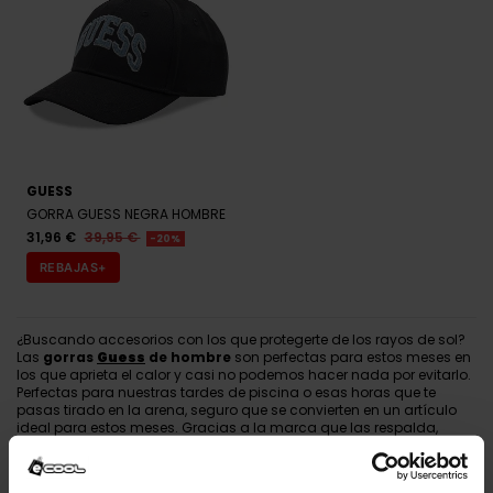
GUESS
GORRA GUESS NEGRA HOMBRE
31,96 €
39,95 €
-20%
REBAJAS+
¿Buscando accesorios con los que protegerte de los rayos de sol?
Las
gorras
Guess
de hombre
son perfectas para estos meses en
los que aprieta el calor y casi no podemos hacer nada por evitarlo.
Perfectas para nuestras tardes de piscina o esas horas que te
pasas tirado en la arena, seguro que se convierten en un artículo
ideal para estos meses. Gracias a la marca que las respalda,
además de
cubrirnos de la estrella más grande del universo
en sus rachas altas, también podemos ganar ese estilo que
siempre hemos querido, el que nos da una personalidad con la