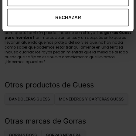
sin necesidad de pasar por el centro o un establecimiento
especializado en su distribución. De todas las opciones que se nos
presentan en este sentido, Ecool es la que mejor está funcionando
RECHAZAR
gracias a la variedad de su catálogo
y a la cantidad de
modelos que tiene a la venta. Pensando en cada estilo de chico,
nos encontramos con ejemplares de todos los estilos y colores
para que tú también puedas hacerte con el tuyo. Las
gorras Guess
para hombre
han marcado un antes y un después en lo que es
llevar un atuendo que nos proteja del sol y es que, no hay nada
como saber que podemos estar tranquilamente en una terraza
incluso cuando los rayos pegan mientras que la mesa de al lado
puede que se fije en ese nuevo complemento que llevamos.
¿Hacemos apuestas?
Otros productos de Guess
BANDOLERAS GUESS
MONEDEROS Y CARTERAS GUESS
Otras marcas de Gorras
GORRAS BOSS
GORRAS NEW ERA