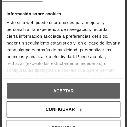
Información sobre cookies
Este sitio web puede usar cookies para mejorar y
personalizar la experiencia de navegación, recordar
cierta información asociada a preferencias del sitio,
hacer un seguimiento estadístico y, en el caso de llevar a
Últimas unidades en stock
Últimas unidades en stock
cabo alguna campaña de publicidad, personalizar los
LEVI'S
TOMMY HILFIGER
anuncios y analizar su efectividad. Puede aceptar,
CAMISA LEVI'S BLANCA
CAMISA TOMMY HILFIGER
rechazar (excepto las estrictamente necesarias) o
HOMBRE
BLANCA HOMBRE
configurar las tipologías de cookies que quiere permitir.
47,96 €
59,95 €
69,90 €
-20%
Más información en nuestra
Política de Cookies
REBAJAS+
ACEPTAR
En Ecool, tenemos una amplia selección de camisas de invierno
para hombre de tus marcas favoritas. Tanto si busca una camisa
informal para salir por la ciudad como una camisa más formal
CONFIGURAR
para una ocasión especial, tenemos lo que necesit
a. Y, nuestras
camisas están disponibles a los mejores precios en línea. Así que,
¿por qué esperar? También dispones de una amplia gama de
artículos de
ropa de invierno para hombre
,
que no te