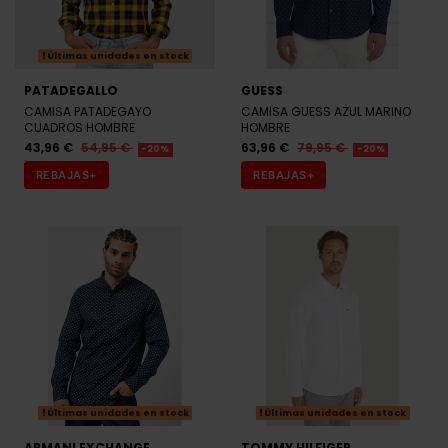
Últimas unidades en stock
PATADEGALLO
GUESS
CAMISA PATADEGAYO
CAMISA GUESS AZUL MARINO
CUADROS HOMBRE
HOMBRE
43,96 €
54,95 €
63,96 €
79,95 €
-20%
-20%
REBAJAS+
REBAJAS+
Últimas unidades en stock
Últimas unidades en stock
ARMANI EXCHANGE
TOMMY HILFIGER