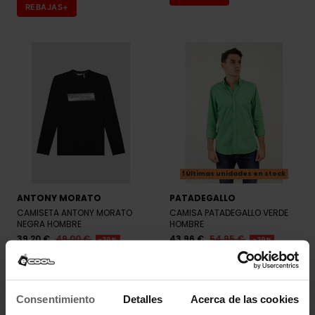
REBAJAS+
Últimas unidades en stock
ANTONY MORATO
PATADEGALLO
CAMISETA ANTONY MORATO
CAMISA PATADEGALLO VERDE
NEGRA HOMBRE
HOMBRE
39,20 €
49,00 €
43,96 €
54,95 €
-20%
-20%
REBAJAS+
REBAJAS+
Consentimiento
Detalles
Acerca de las cookies