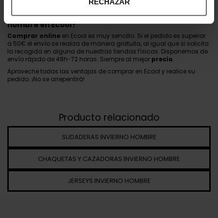
RECHAZAR
defraudará.
¿Por qué comprar camisas de invierno para
hombre en Ecool?
Comprar online
en Ecool es muy sencillo. Si el pedido es superior
a 50€ el envío se realiza de manera gratuita, al igual que si solicita
la recogida en alguna de nuestras tiendas físicas. Disponemos de
envío rápido de 48h-72 horas. Siempre al mejor
precio
.
Aproveche todas las ventajas de comprar en Ecool y realice su
pedido. ¡No se arrepentirá!
Producto relacionado
SUDADERAS INVIERNO HOMBRE
CHAQUETAS Y CAZADORAS INVIERNO HOMBRE
JERSEYS INVIERNO HOMBRE