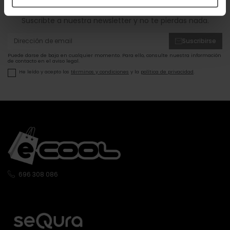
ofertas!
Suscribte a nuestra newsletter y no te pierdas nada.
Suscribirse
Puede darse de baja en cualquier momento. Para ello, consulte nuestra información
de contacto en el aviso legal.
He leído y acepto los
términos y condiciones
y la
política de privacidad
.
696 308 086