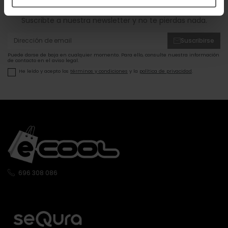
ofertas!
Suscribte a nuestra newsletter y no te pierdas nada.
Suscribirse
Puede darse de baja en cualquier momento. Para ello, consulte nuestra información
de contacto en el aviso legal.
He leído y acepto los
términos y condiciones
y la
política de privacidad
.
696 308 086