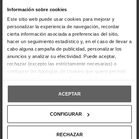
clásico con cuello redondo y ajuste regular.
Destaca por el logo frontal en tejido de punto con el
Información sobre cookies
año de fundación de la marca. Su confección en
tejido ligero y suave lo convierte en una prenda
Este sitio web puede usar cookies para mejorar y
ideal para entretiempo, perfecta para lograr un look
personalizar la experiencia de navegación, recordar
casual y sofisticado.
cierta información asociada a preferencias del sitio,
hacer un seguimiento estadístico y, en el caso de llevar a
DETALLES DEL PRODUCTO
cabo alguna campaña de publicidad, personalizar los
anuncios y analizar su efectividad. Puede aceptar,
DEVOLUCIONES Y CAMBIOS
rechazar (excepto las estrictamente necesarias) o
configurar las tipologías de cookies que quiere permitir.
INFORMACIÓN ENVÍOS
Más información en nuestra
Política de Cookies
ACEPTAR
OPINIONES DE CLIENTES
CONFIGURAR
¡Entérate de todas las novedades y
RECHAZAR