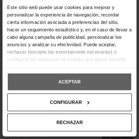
casuales y cómodos en el día a día.
Este sitio web puede usar cookies para mejorar y
personalizar la experiencia de navegación, recordar
cierta información asociada a preferencias del sitio,
DETALLES DEL PRODUCTO
hacer un seguimiento estadístico y, en el caso de llevar a
cabo alguna campaña de publicidad, personalizar los
DEVOLUCIONES Y CAMBIOS
anuncios y analizar su efectividad. Puede aceptar,
rechazar (excepto las estrictamente necesarias) o
INFORMACIÓN ENVÍOS
configurar las tipologías de cookies que quiere permitir.
Más información en nuestra
Política de Cookies
ACEPTAR
OPINIONES DE CLIENTES
CONFIGURAR
¡Entérate de todas las novedades y
ofertas!
RECHAZAR
Suscribte a nuestra newsletter y no te pierdas nada.