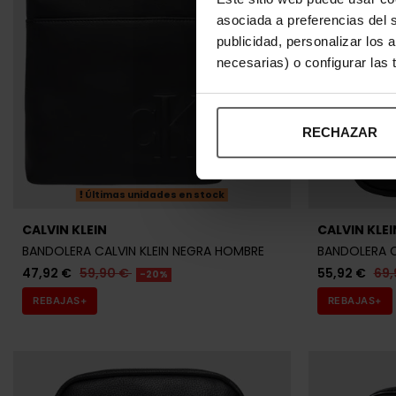
47,92 €
59,90 €
55,92 €
69,
-20%
asociada a preferencias del 
REBAJAS+
REBAJAS+
publicidad, personalizar los 
necesarias) o configurar las
RECHAZAR
CALVIN KLEIN
CALVIN KLEI