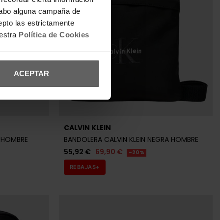
55,92 €
69,90 €
-20%
a cabo alguna campaña de
REBAJAS+
epto las estrictamente
uestra
Política de Cookies
ACEPTAR
Últimas unidades en stock
CALVIN KLEIN