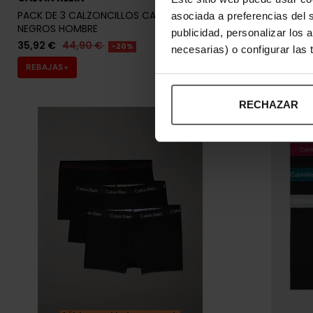
PACK DE 3 CALZONCILLOS CALVIN KLEIN
PACK DE 3 C
asociada a preferencias del 
NEGROS HOMBRE
NEGROS HOM
publicidad, personalizar los 
35,92 €
44,90 €
35,92 €
44
-20%
necesarias) o configurar las
REBAJAS+
REBAJAS+
RECHAZAR