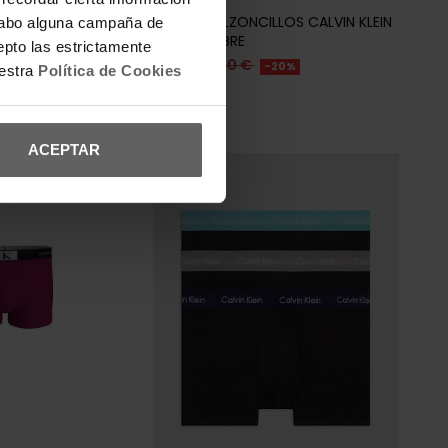
IN KLEIN
PACK DE 3 CALZONCILLOS CALVIN KLEIN
a cabo alguna campaña de
NEGROS HOMBRE
epto las estrictamente
34,32 €
42,90 €
-20%
uestra
Política de Cookies
REBAJAS+
ACEPTAR