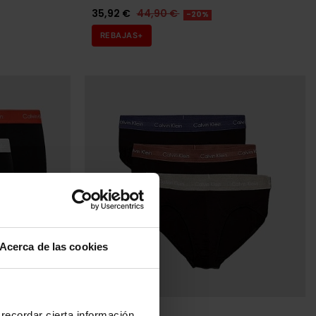
35,92 €
44,90 €
-20%
REBAJAS+
Acerca de las cookies
tock
CALVIN KLEIN
recordar cierta información