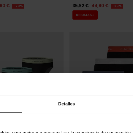
,90 €
35,92 €
44,90 €
-20%
-20%
REBAJAS+
Detalles
Últimas unidades en s
N
CALVIN KLEIN
okies para mejorar y personalizar la experiencia de navegación, 