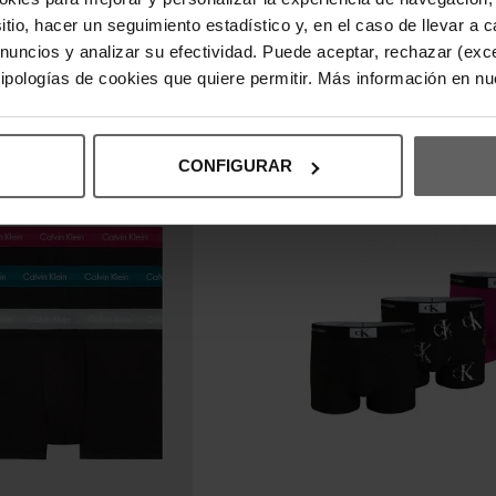
ALZONCILLOS CALVIN KLEIN
PACK DE 3 CALZONCILLOS CALV
sitio, hacer un seguimiento estadístico y, en el caso de llevar 
BRE
NEGROS HOMBRE
anuncios y analizar su efectividad. Puede aceptar, rechazar (exc
,90 €
35,92 €
44,90 €
-20%
-20%
 tipologías de cookies que quiere permitir. Más información en n
REBAJAS+
CONFIGURAR