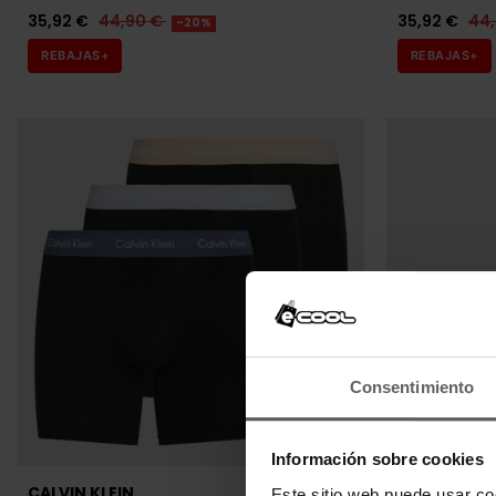
35,92 €
44,90 €
35,92 €
44
-20%
REBAJAS+
REBAJAS+
Consentimiento
Información sobre cookies
CALVIN KLEIN
CALVIN KLEI
Este sitio web puede usar co