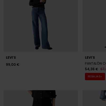
LEVI'S
LEVI'S
PANTALÓN CO
99,00 €
54,36 €
67
REBAJAS+