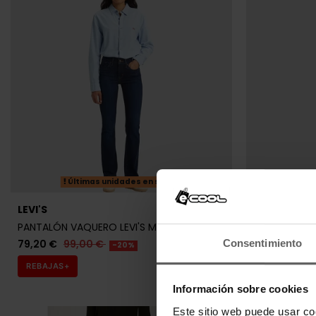
Últimas unidades en stock
Últ
LEVI'S
LEVI'S
PANTALÓN VAQUERO LEVI'S MUJER
PANTALÓN VA
Consentimiento
79,20 €
99,00 €
79,20 €
99
-20%
REBAJAS+
REBAJAS+
Información sobre cookies
Este sitio web puede usar co