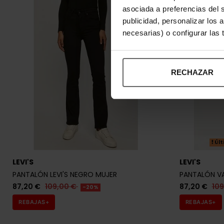
asociada a preferencias del 
publicidad, personalizar los 
necesarias) o configurar las
RECHAZAR
Últ
LEVI'S
LEVI'S
PANTALÓN LEVI'S NEGRO MUJER
PANTALÓN VA
87,20 €
109,00 €
87,20 €
10
-20%
REBAJAS+
REBAJAS+