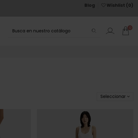
Blog
Wishlist (
0
)
0
Seleccionar