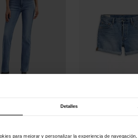
imas unidades en stock
LEVI'S
QUERO LEVI'S MUJER
PANTALÓN CORTO VAQUERO LE
Detalles
,00 €
51,96 €
64,95 €
-20%
-20%
REBAJAS+
okies para mejorar y personalizar la experiencia de navegación, 