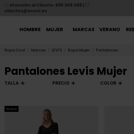
Atención al Cliente: 696 308 086
|
clientes@ecool.es
HOMBRE
MUJER
MARCAS
VERANO
RE
Ropa Cool
Marcas
LEVI'S
Ropa Mujer
Pantalones
Pantalones Levis Mujer
TALLA
PRECIO
COLOR
Nuevo