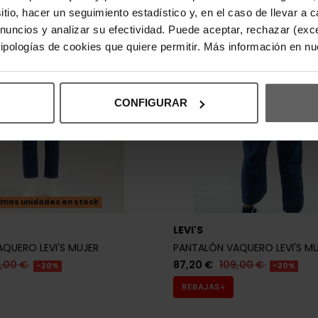
sitio, hacer un seguimiento estadístico y, en el caso de llevar 
anuncios y analizar su efectividad. Puede aceptar, rechazar (exc
 tipologías de cookies que quiere permitir. Más información en n
CONFIGURAR
imas unidades en stock
LEVI'S
QUERO LEVI'S MUJER
PANTALÓN VAQUERO LEVI'S M
9,00 €
87,20 €
109,00 €
-20%
-20%
REBAJAS+