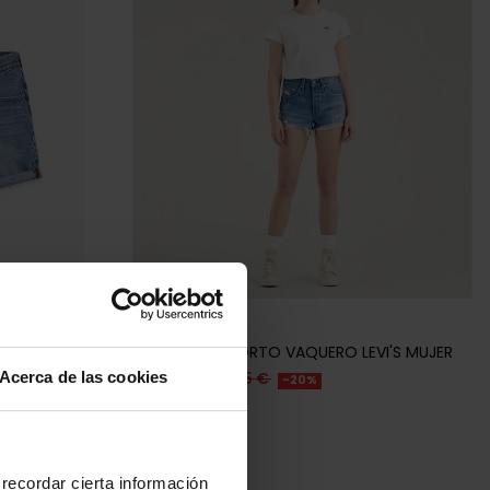
LEVI'S
VI'S MUJER
PANTALÓN CORTO VAQUERO LEVI'S MUJER
Acerca de las cookies
51,96 €
64,95 €
-20%
REBAJAS+
recordar cierta información