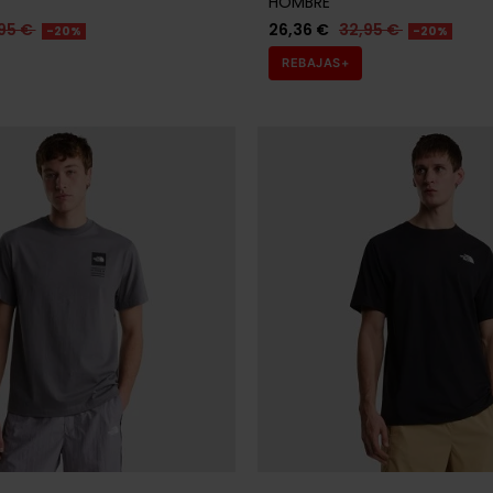
HOMBRE
95 €
26,36 €
32,95 €
-20%
-20%
REBAJAS+