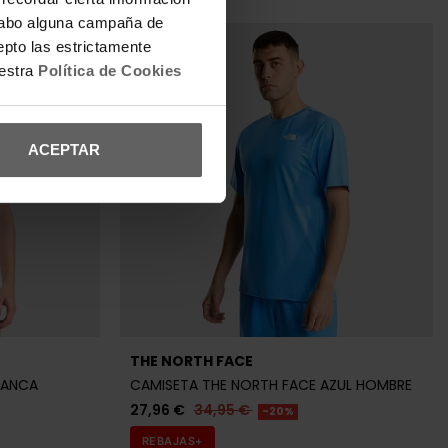
a cabo alguna campaña de
epto las estrictamente
uestra
Política de Cookies
ACEPTAR
THE NORTH FACE
LANCA
CAMISETA THE NORTH FACE AZUL HOMBRE
27,96 €
34,95 €
-20%
REBAJAS+