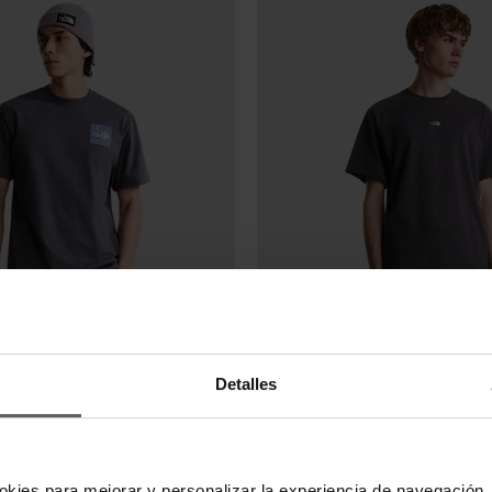
imas unidades en stock
FACE
THE NORTH FACE
Detalles
E NORTH FACE GRIS HOMBRE
CAMISETA THE NORTH FACE G
,95 €
34,95 €
-20%
okies para mejorar y personalizar la experiencia de navegación, 