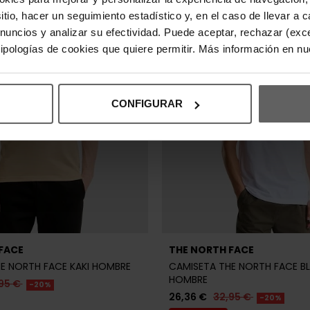
sitio, hacer un seguimiento estadístico y, en el caso de llevar 
anuncios y analizar su efectividad. Puede aceptar, rechazar (exc
 tipologías de cookies que quiere permitir. Más información en n
CONFIGURAR
FACE
THE NORTH FACE
E NORTH FACE KAKI HOMBRE
CAMISETA THE NORTH FACE B
HOMBRE
95 €
-20%
26,36 €
32,95 €
-20%