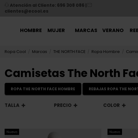
Atención al Cliente: 696 308 086
|
clientes@ecool.es
HOMBRE
MUJER
MARCAS
VERANO
RE
Ropa Cool
Marcas
THE NORTH FACE
Ropa Hombre
Cami
Camisetas The North F
ROPA THE NORTH FACE HOMBRE
REBAJAS ROPA THE NOR
TALLA
PRECIO
COLOR
Nuevo
Nuevo