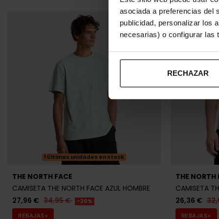
asociada a preferencias del 
publicidad, personalizar los 
necesarias) o configurar las
RECHAZAR
Últimas unidades en stock
THE NORTH FACE
THE NORTH 
CAMISETA THE NORTH FACE AZUL HOMBRE
CAMISETA TH
27,96 €
34,95 €
26,36 €
32,
-20%
REBAJAS+
REBAJAS+