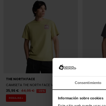
Últ
THE NORTH FACE
THE NORTH 
Consentimiento
CAMISETA THE NORTH FACE VERDE HOMBRE
CAMISETA TH
35,96 €
44,95 €
35,96 €
44
-20%
Información sobre cookies
REBAJAS+
REBAJAS+
Este sitio web puede usar co