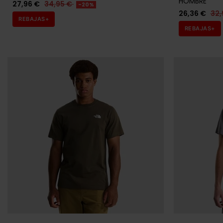
HOMBRE
27,96 €
34,95 €
-20%
26,36 €
32,
REBAJAS+
REBAJAS+