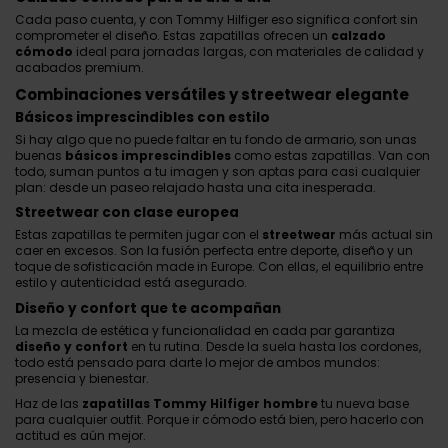
Cada paso cuenta, y con Tommy Hilfiger eso significa confort sin
comprometer el diseño. Estas zapatillas ofrecen un
calzado
cómodo
ideal para jornadas largas, con materiales de calidad y
acabados premium.
Combinaciones versátiles y streetwear elegante
Básicos imprescindibles con estilo
Si hay algo que no puede faltar en tu fondo de armario, son unas
buenas
básicos imprescindibles
como estas zapatillas. Van con
todo, suman puntos a tu imagen y son aptas para casi cualquier
plan: desde un paseo relajado hasta una cita inesperada.
Streetwear con clase europea
Estas zapatillas te permiten jugar con el
streetwear
más actual sin
caer en excesos. Son la fusión perfecta entre deporte, diseño y un
toque de sofisticación made in Europe. Con ellas, el equilibrio entre
estilo y autenticidad está asegurado.
Diseño y confort que te acompañan
La mezcla de estética y funcionalidad en cada par garantiza
diseño y confort
en tu rutina. Desde la suela hasta los cordones,
todo está pensado para darte lo mejor de ambos mundos:
presencia y bienestar.
Haz de las
zapatillas Tommy Hilfiger hombre
tu nueva base
para cualquier outfit. Porque ir cómodo está bien, pero hacerlo con
actitud es aún mejor.