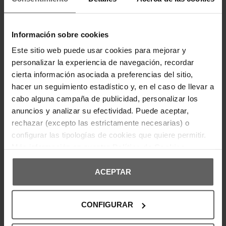
Información sobre cookies
Este sitio web puede usar cookies para mejorar y
personalizar la experiencia de navegación, recordar
cierta información asociada a preferencias del sitio,
hacer un seguimiento estadístico y, en el caso de llevar a
cabo alguna campaña de publicidad, personalizar los
anuncios y analizar su efectividad. Puede aceptar,
Últimas unidades en stock
Últimas unidades en stock
rechazar (excepto las estrictamente necesarias) o
TOMMY HILFIGER
TOMMY HILFIGER
configurar las tipologías de cookies que quiere permitir.
ZAPATILLAS TOMMY HILFIGER
ZAPATILLAS TOMMY HILFIGER
Más información en nuestra
Política de Cookies
BLANCAS HOMBRE
BLANCAS HOMBRE
79,20 €
99,00 €
71,96 €
89,95 €
-20%
-20%
ACEPTAR
REBAJAS+
REBAJAS+
CONFIGURAR