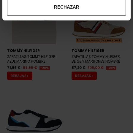
RECHAZAR
Últimas unidades en stock
TOMMY HILFIGER
TOMMY HILFIGER
ZAPATILLAS TOMMY HILFIGER
ZAPATILLAS TOMMY HILFIGER
AZUL MARINO HOMBRE
BEIGE Y MARRONES HOMBRE
71,96 €
89,95 €
87,20 €
109,00 €
-20%
-20%
REBAJAS+
REBAJAS+