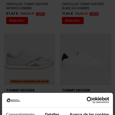
ZAPATILLAS TOMMY HILFIGER
ZAPATILLAS TOMMY HILFIGER
NEGRAS HOMBRE
BLANCAS HOMBRE
87,92 €
109,90 €
71,92 €
89,90 €
-20%
-20%
REBAJAS+
REBAJAS+
Últimas unidades en stock
TOMMY HILFIGER
TOMMY HILFIGER
ZAPATILLAS TOMMY HILFIGER
ZAPATILLAS TOMMY HILFIGER
GRISES HOMBRE
BLANCAS HOMBRE
79,20 €
99,00 €
99,00 €
-20%
REBAJAS+
Consentimiento
Detalles
Acerca de las cookies