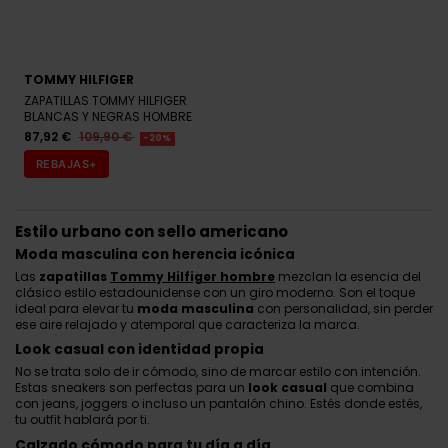
TOMMY HILFIGER
ZAPATILLAS TOMMY HILFIGER
BLANCAS Y NEGRAS HOMBRE
87,92 €
109,90 €
-20%
REBAJAS+
Estilo urbano con sello americano
Moda masculina con herencia icónica
Las
zapatillas
Tommy Hilfiger hombre
mezclan la esencia del
clásico estilo estadounidense con un giro moderno. Son el toque
ideal para elevar tu
moda masculina
con personalidad, sin perder
ese aire relajado y atemporal que caracteriza la marca.
Look casual con identidad propia
No se trata solo de ir cómodo, sino de marcar estilo con intención.
Estas sneakers son perfectas para un
look casual
que combina
con jeans, joggers o incluso un pantalón chino. Estés donde estés,
tu outfit hablará por ti.
Calzado cómodo para tu día a día