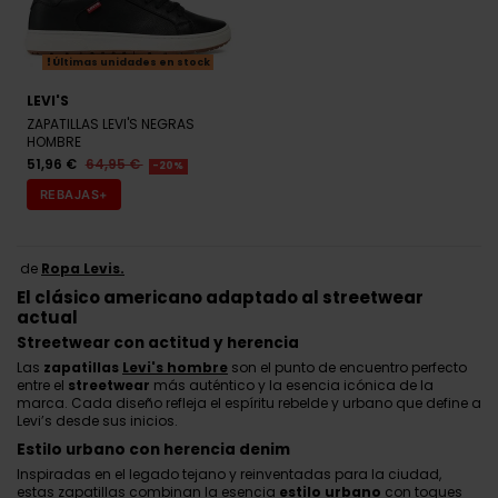
Últimas unidades en stock
LEVI'S
ZAPATILLAS LEVI'S NEGRAS
HOMBRE
51,96 €
64,95 €
-20%
REBAJAS+
de
Ropa Levis
.
El clásico americano adaptado al streetwear
actual
Streetwear con actitud y herencia
Las
zapatillas
Levi's hombre
son el punto de encuentro perfecto
entre el
streetwear
más auténtico y la esencia icónica de la
marca. Cada diseño refleja el espíritu rebelde y urbano que define a
Levi’s desde sus inicios.
Estilo urbano con herencia denim
Inspiradas en el legado tejano y reinventadas para la ciudad,
estas zapatillas combinan la esencia
estilo urbano
con toques