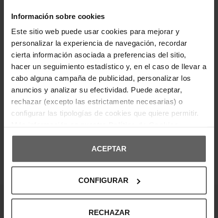
Autenticidad, diseño y comodidad unidos en un calzado que eleva
tu look sin esfuerzo.
Información sobre cookies
Este sitio web puede usar cookies para mejorar y
personalizar la experiencia de navegación, recordar
Otras marcas de Zapatillas
cierta información asociada a preferencias del sitio,
hacer un seguimiento estadístico y, en el caso de llevar a
ZAPATILLAS ARMANI EXCHANGE
ZAPATILLAS BOSS
cabo alguna campaña de publicidad, personalizar los
anuncios y analizar su efectividad. Puede aceptar,
ZAPATILLAS CALVIN KLEIN
ZAPATILLAS ARMANI
rechazar (excepto las estrictamente necesarias) o
configurar las tipologías de cookies que quiere permitir.
ZAPATILLAS GUESS
ZAPATILLAS HUGO
Más información en nuestra
Política de Cookies
ZAPATILLAS LACOSTE
ZAPATILLAS THE NORTH FACE
ACEPTAR
ZAPATILLAS TOMMY HILFIGER
ZAPATILLAS VANS
CONFIGURAR
¡Entérate de todas las novedades y
RECHAZAR