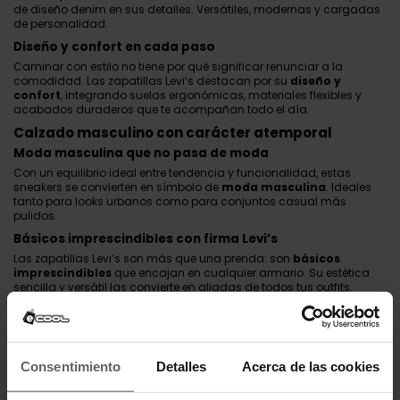
de diseño denim en sus detalles. Versátiles, modernas y cargadas
de personalidad.
Diseño y confort en cada paso
Caminar con estilo no tiene por qué significar renunciar a la
comodidad. Las zapatillas Levi’s destacan por su
diseño y
confort
, integrando suelas ergonómicas, materiales flexibles y
acabados duraderos que te acompañan todo el día.
Calzado masculino con carácter atemporal
Moda masculina que no pasa de moda
Con un equilibrio ideal entre tendencia y funcionalidad, estas
sneakers se convierten en símbolo de
moda masculina
. Ideales
tanto para looks urbanos como para conjuntos casual más
pulidos.
Básicos imprescindibles con firma Levi’s
Las zapatillas Levi’s son más que una prenda: son
básicos
imprescindibles
que encajan en cualquier armario. Su estética
sencilla y versátil las convierte en aliadas de todos tus outfits.
Calzado cómodo para tu día a día
No solo es cuestión de estilo, también se trata de sentirte bien.
Gracias a su diseño ergonómico y materiales premium, estas
sneakers ofrecen un nivel superior de
calzado cómodo
para
Consentimiento
Detalles
Acerca de las cookies
quienes viven la ciudad intensamente.
Haz de las
zapatillas Levi’s hombre
tu sello personal.