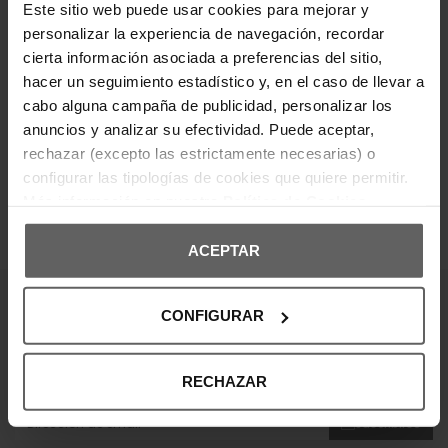
Este sitio web puede usar cookies para mejorar y
personalizar la experiencia de navegación, recordar
DETALLES DEL PRODUCTO
cierta información asociada a preferencias del sitio,
hacer un seguimiento estadístico y, en el caso de llevar a
DEVOLUCIONES Y CAMBIOS
cabo alguna campaña de publicidad, personalizar los
anuncios y analizar su efectividad. Puede aceptar,
INFORMACIÓN ENVÍOS
rechazar (excepto las estrictamente necesarias) o
configurar las tipologías de cookies que quiere permitir.
Más información en nuestra
Política de Cookies
OPINIONES DE CLIENTES
ACEPTAR
CONFIGURAR
¡Entérate de todas las novedades y
ofertas!
RECHAZAR
Suscribte a nuestra newsletter y no te pierdas nada.
Suscribirse