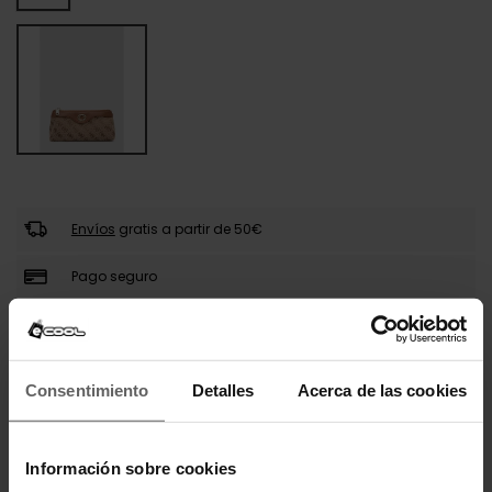
Envíos
gratis a partir de 50€
Pago seguro
Llega en 24-48 horas
Consentimiento
Detalles
Acerca de las cookies
DESCRIPCIÓN
100% PoliésterEstampado logo 4GCierre de
Información sobre cookies
cremalleraPW1587 P3380 BRO