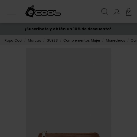
0
¡Suscríbete y obtén un 10% de descuento!.
ENVÍO GRATIS
desde 50€
Ropa Cool
Marcas
GUESS
Complementos Mujer
Monederos
Car