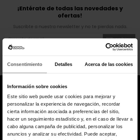
¡Entérate de todas las novedades y
ofertas!
Suscribte a nuestra newsletter y no te pierdas nada.
Suscribirse
Puede darse de baja en cualquier momento. Para ello, consulte nuestra información
de contacto en el aviso legal.
He leído y acepto los
términos y condiciones
y la
política de privacidad
.
Consentimiento
Detalles
Acerca de las cookies
Información sobre cookies
Este sitio web puede usar cookies para mejorar y
personalizar la experiencia de navegación, recordar
cierta información asociada a preferencias del sitio,
hacer un seguimiento estadístico y, en el caso de llevar a
696 308 086
cabo alguna campaña de publicidad, personalizar los
anuncios y analizar su efectividad. Puede aceptar,