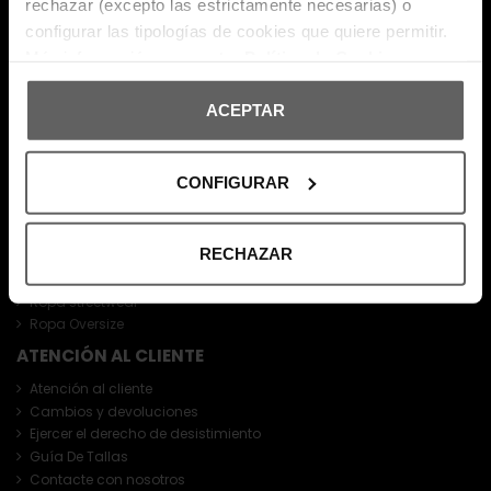
rechazar (excepto las estrictamente necesarias) o
configurar las tipologías de cookies que quiere permitir.
Más información en nuestra
Política de Cookies
ACEPTAR
PRODUCTOS
Outlet
CONFIGURAR
Novedades
Rebajas
Cuándo empiezan las rebajas de Verano 2026
RECHAZAR
Los más vendidos
Ropa de marca barata
Ropa streetwear
Ropa Oversize
ATENCIÓN AL CLIENTE
Atención al cliente
Cambios y devoluciones
Ejercer el derecho de desistimiento
Guía De Tallas
Contacte con nosotros