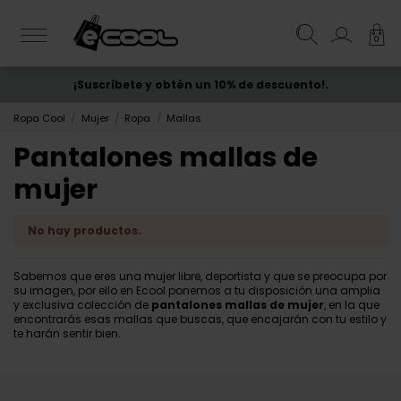
0
¡Suscríbete y obtén un 10% de descuento!.
ENVÍO GRATIS
desde 50€
Ropa Cool
Mujer
Ropa
Mallas
Pantalones mallas de
mujer
No hay productos.
Sabemos que eres una mujer libre, deportista y que se preocupa por
su imagen, por ello en Ecool ponemos a tu disposición una amplia
y exclusiva colección de
pantalones mallas de mujer
, en la que
encontrarás esas mallas que buscas, que encajarán con tu estilo y
te harán sentir bien.