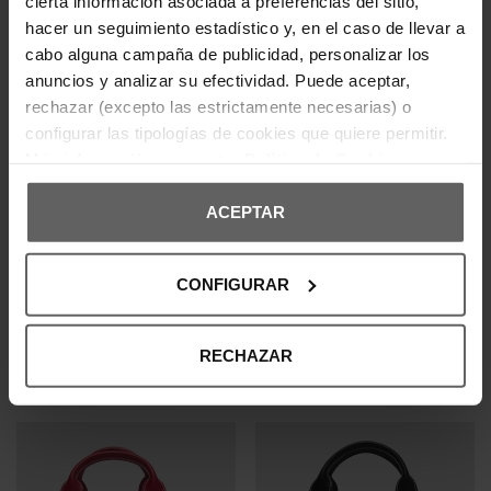
rechazar (excepto las estrictamente necesarias) o
configurar las tipologías de cookies que quiere permitir.
Más información en nuestra
Política de Cookies
ACEPTAR
Últimas unidades en stock
CONFIGURAR
PEPE JEANS
CALVIN KLEIN
RIÑONERA PEPE JEANS NEGRA
BOLSO CALVIN KLEIN NEGRO
HOMBRE
MUJER
RECHAZAR
34,95 €
149,00 €