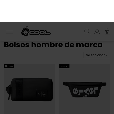
¡Suscríbete y obtén un 10% de descuento!.
ENVÍO GRATIS
desde 50€
Ropa Cool
Hombre
Complementos
Bolsos
0
Bolsos hombre de marca
Seleccionar
Nuevo
Nuevo
CALVIN KLEIN
LEVI'S
69,90 €
19,95 €