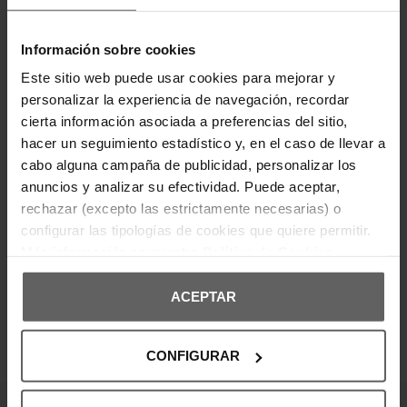
hombre con efecto desgastado son una prenda
moderna que aporta un estilo urbano y actual.
Fabricados en una mezcla de algodón con
Información sobre cookies
elastano, ofrecen comodidad y libertad de
movimiento. Su diseño ajustado, con lavado
Este sitio web puede usar cookies para mejorar y
degradado y cinco bolsillos, los hace ideales para
looks casuales y desenfadados. Perfectos para
personalizar la experiencia de navegación, recordar
combinar con camisetas o camisas para un outfit
cierta información asociada a preferencias del sitio,
contemporáneo.
hacer un seguimiento estadístico y, en el caso de llevar a
cabo alguna campaña de publicidad, personalizar los
DETALLES DEL PRODUCTO
anuncios y analizar su efectividad. Puede aceptar,
rechazar (excepto las estrictamente necesarias) o
DEVOLUCIONES Y CAMBIOS
configurar las tipologías de cookies que quiere permitir.
Más información en nuestra
Política de Cookies
INFORMACIÓN ENVÍOS
ACEPTAR
CONFIGURAR
OPINIONES DE CLIENTES