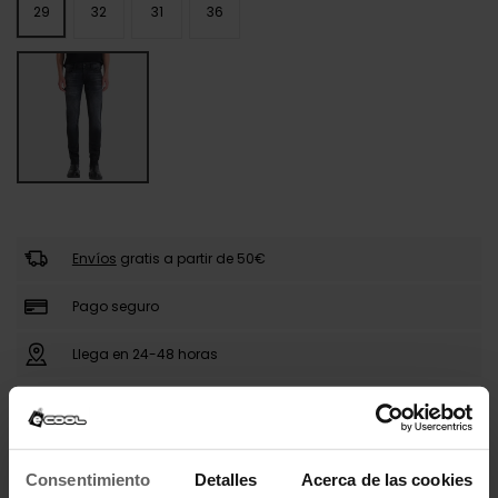
29
32
31
36
Envíos
gratis a partir de 50€
Pago seguro
Llega en 24-48 horas
DESCRIPCIÓN
Consentimiento
Detalles
Acerca de las cookies
Los pantalones vaqueros Antony Morato para