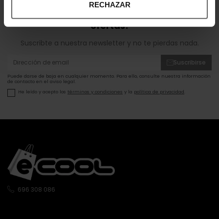
RECHAZAR
¡Entérate de todas las novedades y
ofertas!
Suscribte a nuestra newsletter y no te pierdas nada.
Suscribirse
Puede darse de baja en cualquier momento. Para ello, consulte nuestra información
de contacto en el aviso legal.
He leído y acepto los
términos y condiciones
y la
política de privacidad
.
696 308 086