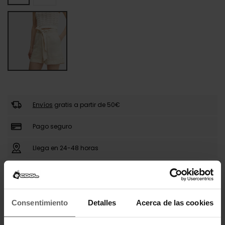
Envíos
gratis a partir de 50€
Pago seguro
Llega en 24-48 horas
DESCRIPCIÓN
Consentimiento
Detalles
Acerca de las cookies
Los shorts de tiro alto de Guess combinan
elegancia y comodidad para un look refinado.