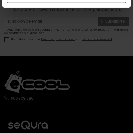
Suscribte a nuestra newsletter y no te pierdas nada.
Suscribirse
Puede darse de baja en cualquier momento. Para ello, consulte nuestra información
de contacto en el aviso legal.
He leído y acepto los
términos y condiciones
y la
política de privacidad
.
696 308 086