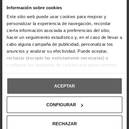
Confeccionados en tejido suave con caída ligera,
cuentan con cinturón anudado a juego que define
Información sobre cookies
la cintura y dobladillo vuelto para un acabado
pulido. Su estilo sofisticado los hace ideales para
Este sitio web puede usar cookies para mejorar y
outfits urbanos o eventos casuales con un toque
personalizar la experiencia de navegación, recordar
chic.
cierta información asociada a preferencias del sitio,
hacer un seguimiento estadístico y, en el caso de llevar a
DETALLES DEL PRODUCTO
cabo alguna campaña de publicidad, personalizar los
anuncios y analizar su efectividad. Puede aceptar,
DEVOLUCIONES Y CAMBIOS
rechazar (excepto las estrictamente necesarias) o
configurar las tipologías de cookies que quiere permitir.
INFORMACIÓN ENVÍOS
Más información en nuestra
Política de Cookies
ACEPTAR
OPINIONES DE CLIENTES
CONFIGURAR
¡Entérate de todas las novedades y
RECHAZAR
ofertas!