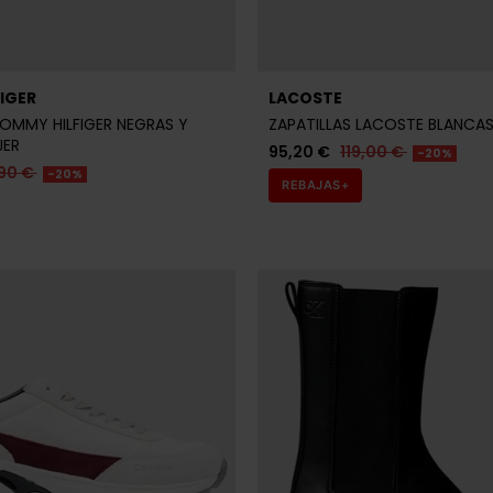
IGER
LACOSTE
TOMMY HILFIGER NEGRAS Y
ZAPATILLAS LACOSTE BLANCA
JER
95,20 €
119,00 €
-20%
90 €
-20%
REBAJAS+