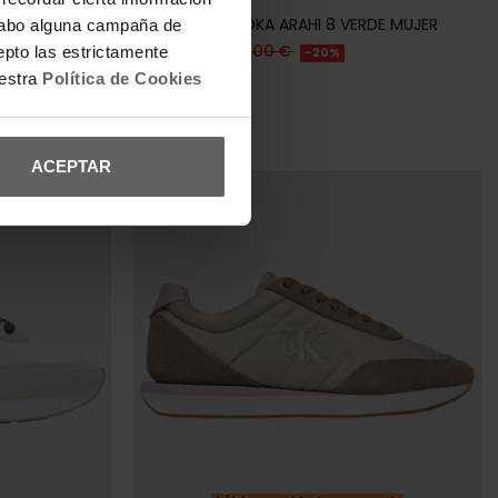
EIGE HOMBRE
ZAPATILLAS HOKA ARAHI 8 VERDE MUJER
a cabo alguna campaña de
127,20 €
159,00 €
epto las estrictamente
-20%
uestra
Política de Cookies
REBAJAS+
ACEPTAR