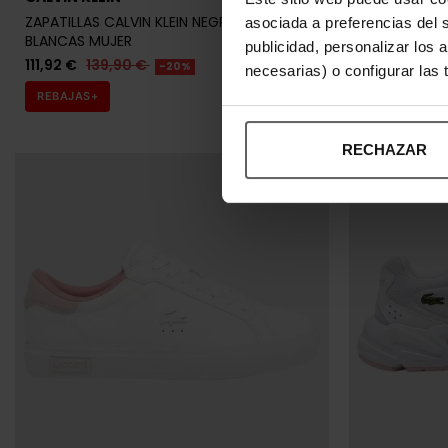
ZAPATILLAS CALVIN KLEIN NEGRAS Y
ZAPATILLAS C
asociada a preferencias del 
BLANCAS MUJER
79,92 €
99,
publicidad, personalizar los 
111,92 €
139,90 €
-20%
necesarias) o configurar las
REBAJAS+
REBAJAS+
RECHAZAR