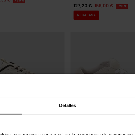
,95 €
-20%
127,20 €
159,00 €
-20%
REBAJAS+
Detalles
Últimas unidades en s
N
VANS
okies para mejorar y personalizar la experiencia de navegación, 