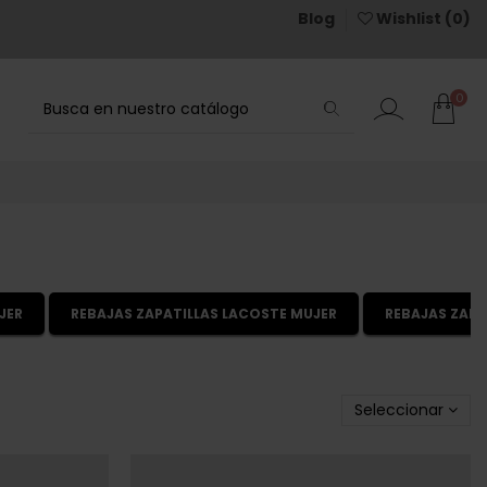
Blog
Wishlist (
0
)
0
JER
REBAJAS ZAPATILLAS LACOSTE MUJER
REBAJAS ZAPA
Seleccionar