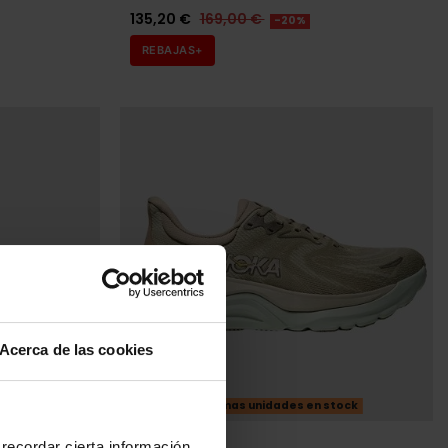
135,20 €
169,00 €
-20%
REBAJAS+
Acerca de las cookies
tock
Últimas unidades en stock
HOKA
recordar cierta información