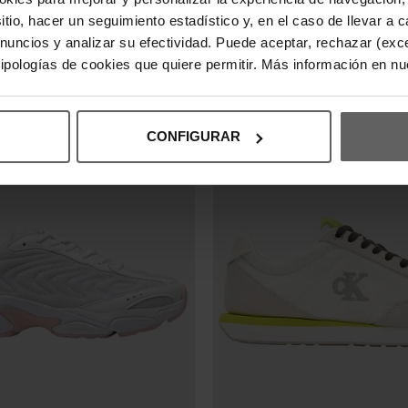
ALVIN KLEIN BLANCAS MUJER
ZAPATILLAS VANS CALDRONE B
sitio, hacer un seguimiento estadístico y, en el caso de llevar 
90 €
71,96 €
89,95 €
anuncios y analizar su efectividad. Puede aceptar, rechazar (exc
-20%
-20%
 tipologías de cookies que quiere permitir. Más información en n
REBAJAS+
CONFIGURAR