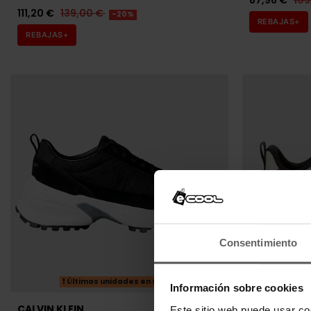
87,96 €
109
111,20 €
139,00 €
-20%
REBAJAS+
REBAJAS+
Consentimiento
Últimas unidades en stock
Información sobre cookies
CALVIN KLEIN
CALVIN KLEI
Este sitio web puede usar co