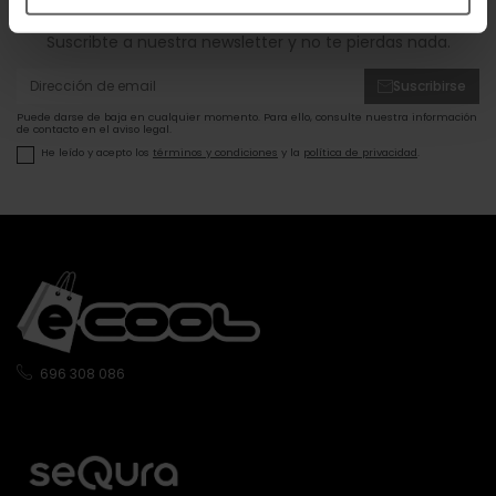
ofertas!
Suscribte a nuestra newsletter y no te pierdas nada.
Suscribirse
Puede darse de baja en cualquier momento. Para ello, consulte nuestra información
de contacto en el aviso legal.
He leído y acepto los
términos y condiciones
y la
política de privacidad
.
696 308 086