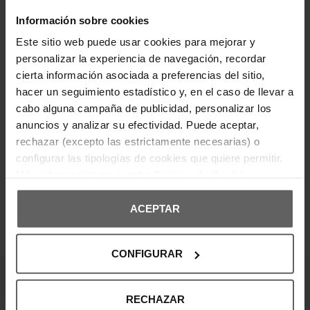
diseñada con cremallera completa y cordones
ajustables. Presenta bolsillos laterales abiertos y el
Información sobre cookies
logo de la marca bordado en el pecho y la
espalda. Confeccionada en tejido resistente y
Este sitio web puede usar cookies para mejorar y
cómodo, es una prenda versátil ideal para
personalizar la experiencia de navegación, recordar
actividades al aire libre o looks urbanos.
cierta información asociada a preferencias del sitio,
hacer un seguimiento estadístico y, en el caso de llevar a
DETALLES DEL PRODUCTO
cabo alguna campaña de publicidad, personalizar los
anuncios y analizar su efectividad. Puede aceptar,
DEVOLUCIONES Y CAMBIOS
rechazar (excepto las estrictamente necesarias) o
configurar las tipologías de cookies que quiere permitir.
INFORMACIÓN ENVÍOS
Más información en nuestra
Política de Cookies
ACEPTAR
OPINIONES DE CLIENTES
CONFIGURAR
¡Entérate de todas las novedades y
RECHAZAR