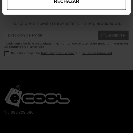
RECHAZAR
¡Entérate de todas las novedades y
ofertas!
Suscribte a nuestra newsletter y no te pierdas nada.
Suscribirse
Puede darse de baja en cualquier momento. Para ello, consulte nuestra información
de contacto en el aviso legal.
He leído y acepto los
términos y condiciones
y la
política de privacidad
.
696 308 086