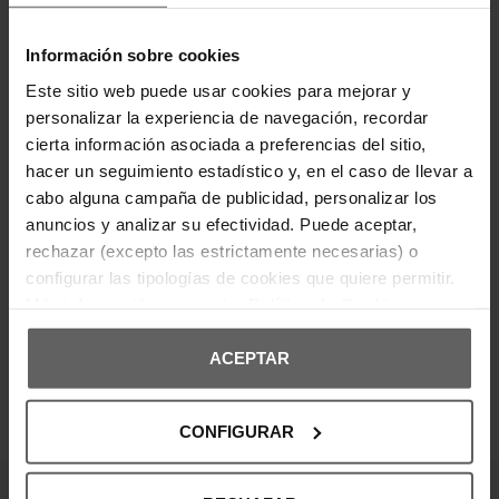
Las Munich DASH PREMIUM 258 presentan un diseño
moderno inspirado en el estilo retro runner.
Combinan materiales de serraje y textil perforado
Información sobre cookies
que aportan transpirabilidad y durabilidad.
Incorporan el característico logotipo en el lateral,
Este sitio web puede usar cookies para mejorar y
plantilla cómoda y suela de goma con buen
personalizar la experiencia de navegación, recordar
agarre, ofreciendo una zapatilla versátil y ligera
ideal para el día a día.
cierta información asociada a preferencias del sitio,
hacer un seguimiento estadístico y, en el caso de llevar a
cabo alguna campaña de publicidad, personalizar los
DETALLES DEL PRODUCTO
anuncios y analizar su efectividad. Puede aceptar,
rechazar (excepto las estrictamente necesarias) o
DEVOLUCIONES Y CAMBIOS
configurar las tipologías de cookies que quiere permitir.
Más información en nuestra
Política de Cookies
INFORMACIÓN ENVÍOS
ACEPTAR
OPINIONES DE CLIENTES
CONFIGURAR