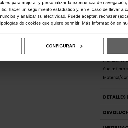
okies para mejorar y personalizar la experiencia de navegación, 
Perfectas p
deportivos, 
sitio, hacer un seguimiento estadístico y, en el caso de llevar 
casual. Disp
anuncios y analizar su efectividad. Puede aceptar, rechazar (exc
quienes busc
 tipologías de cookies que quiere permitir. Más información en n
confort dura
Composició
Material exte
CONFIGURAR
Material inter
Plantilla: tela
Suela: fibra 
Material/com
DETALLES
DEVOLUCI
INFORMAC