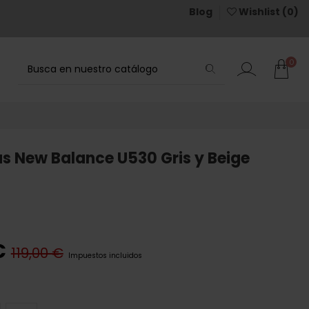
Blog
Wishlist (
0
)
0
as New Balance U530 Gris y Beige
€
119,00 €
Impuestos incluidos