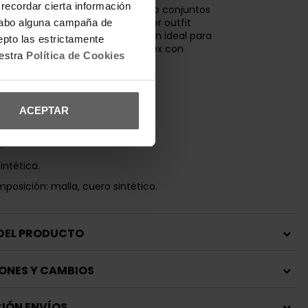
recordar cierta información
ara combinar con jeans, joggers o conjuntos
las
New Balance
elevan cualquier outfit
a cabo alguna campaña de
onibles en España, son una opción ideal para
epto las estrictamente
an zapatillas retro running unisex con
uestra
Política de Cookies
dero y estilo actual.
n:
rior: tela/tejido sintético.
ACEPTAR
ior: tela.
.
sintética.
posición: malla, cuero sintético.
 DEL PRODUCTO
ONES Y CAMBIOS
IÓN ENVÍOS