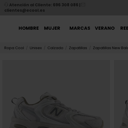
Atención al Cliente: 696 308 086
|
clientes@ecool.es
HOMBRE
MUJER
MARCAS
VERANO
RE
Ropa Cool
Unisex
Calzado
Zapatillas
Zapatillas New Bal