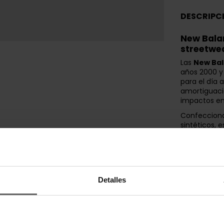
DESCRIPC
New Balan
streetwe
Las
New Ba
años 2000 y 
para el día 
amortiguaci
impactos en
Confecciona
sintéticos, 
ofrecen vent
entresuela 
cómoda y es
urbanos y u
Diseñadas p
Detalles
por su perfi
proporciona 
goma aporta 
habituales.