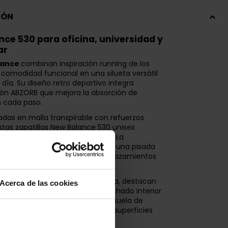
IÓN
ce 530 para oficina, universidad y
ar
lance
combinan inspiración running de los
comodidad funcional en una silueta versátil
a día. Su diseño retro deportivo integra
ón ABZORB que mejora la absorción de
 cada paso.
das en malla transpirable con refuerzos
estas zapatillas New Balance 530 unisex
ilación y estructura equilibrada. La
con tecnología ABZORB favorece una pisada
table, ideal para caminar, desplazamientos
so continuo en España.
ara largas jornadas fuera de casa, destacan
Acerca de las cookies
l dinámico y estética Y2K. El acolchado interior
ajuste confortable, mientras la suela de
tracción fiable sobre asfalto y superficies