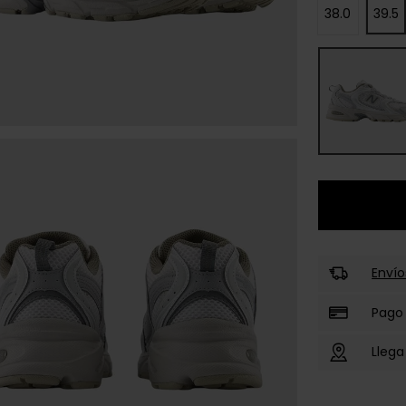
38.0
39.5
Envío
Pago
Llega