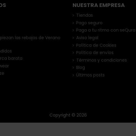
OS
NUESTRA EMPRESA
Tiendas
Pago seguro
Paga a tu ritmo con seQura
ezan las rebajas de Verano
Aviso legal
Política de Cookies
ndidos
Política de envíos
rca barata
Términos y condiciones
wear
Blog
ze
Últimos posts
Copyright © 2026