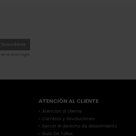
Suscribirse
en el aviso legal.
ATENCIÓN AL CLIENTE
Atención al cliente
Cambios y devoluciones
Ejercer el derecho de desistimiento
Guía De Tallas