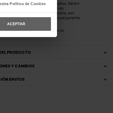
ara combinar con pantalones amplios, denim
uestra
Política de Cookies
deportivos, las
New Balance
elevan
tfit streetwear. Disponibles en España, son
para quienes buscan identidad visual potente
ar a comodidad técnica.
ACEPTAR
: ante, amortiguación ABZORB en la
 detalles en acabado brillante.
 DEL PRODUCTO
ONES Y CAMBIOS
IÓN ENVÍOS