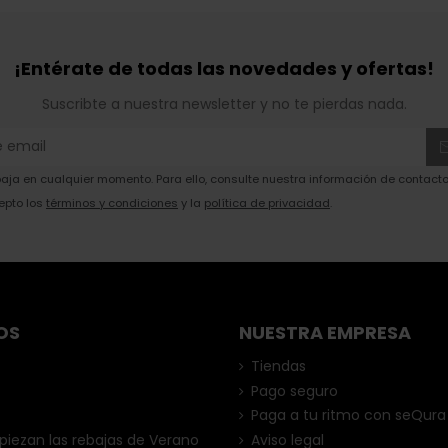
¡Entérate de todas las novedades y ofertas!
Suscribte a nuestra newsletter y no te pierdas nada.
ja en cualquier momento. Para ello, consulte nuestra información de contacto 
epto los
términos y condiciones
y la
política de privacidad
.
OS
NUESTRA EMPRESA
Tiendas
Pago seguro
Paga a tu ritmo con seQura
ezan las rebajas de Verano
Aviso legal