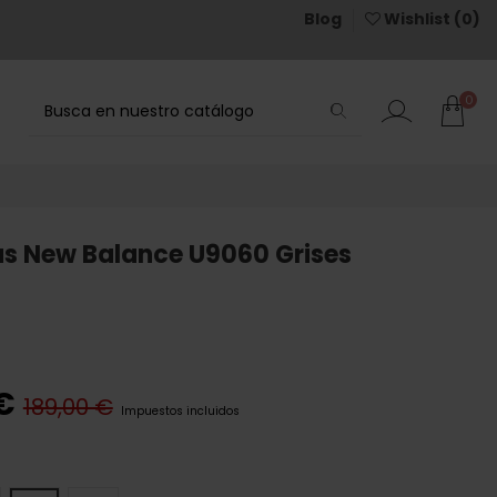
Blog
Wishlist (
0
)
0
as New Balance U9060 Grises
 €
189,00 €
Impuestos incluidos