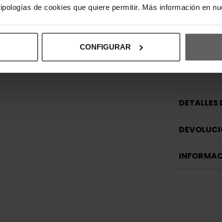
Perfectas p
 tipologías de cookies que quiere permitir. Más información en n
o conjuntos 
cualquier ou
una opción 
sin renunci
CONFIGURAR
Composición
entresuela y
DETALLES
DEVOLUCI
INFORMAC