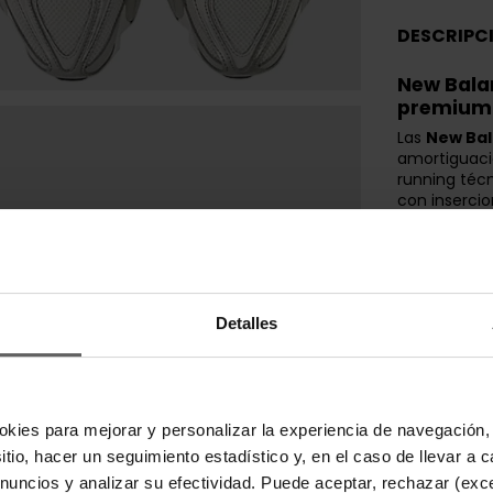
DESCRIPC
New Bala
premium 
Las
New Ba
amortiguaci
running téc
con inserci
estabilidad 
Confecciona
superposicio
9060 ofrecen
La entresue
Detalles
ABZORB y cá
confort, ide
Diseñadas pa
contemporán
okies para mejorar y personalizar la experiencia de navegación, 
perfil escult
mientras la
sitio, hacer un seguimiento estadístico y, en el caso de llevar 
tracción y d
anuncios y analizar su efectividad. Puede aceptar, rechazar (exc