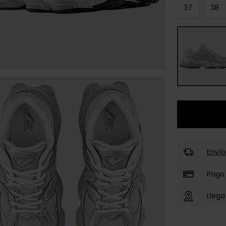
37
38
Envío
Pago
Llega