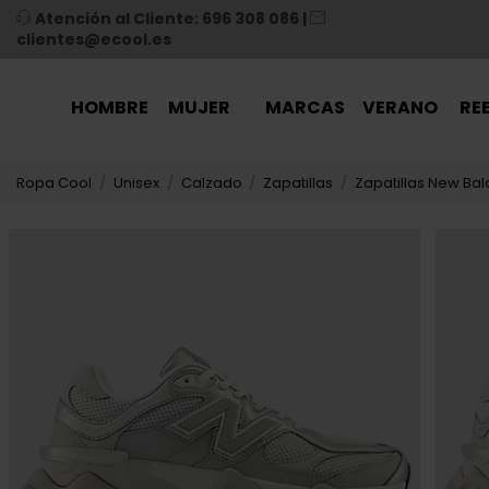
Atención al Cliente: 696 308 086
|
clientes@ecool.es
HOMBRE
MUJER
MARCAS
VERANO
RE
Ropa Cool
Unisex
Calzado
Zapatillas
Zapatillas New Ba