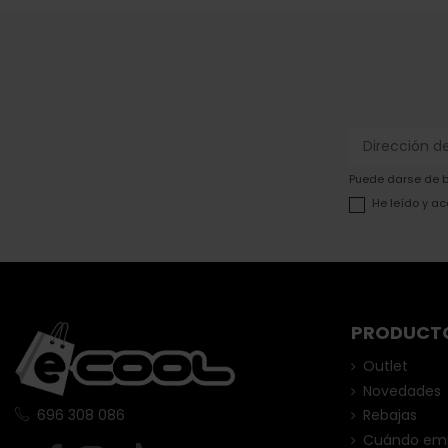
Puede darse de ba
He leído y ac
PRODUCT
Outlet
Novedades
Rebajas
696 308 086
Cuándo empi