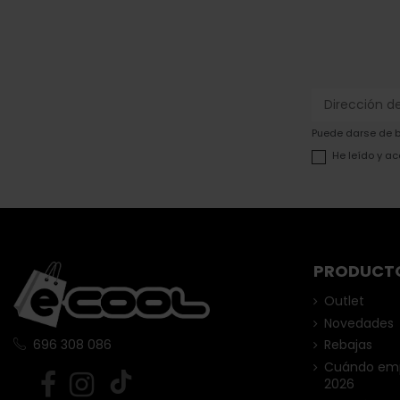
Puede darse de ba
He leído y ac
PRODUCT
Outlet
Novedades
Rebajas
696 308 086
Cuándo empi
2026