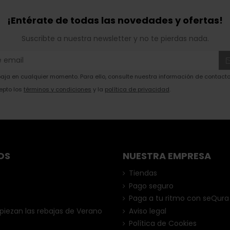
¡Entérate de todas las novedades y ofertas!
Suscribte a nuestra newsletter y no te pierdas nada.
ja en cualquier momento. Para ello, consulte nuestra información de contacto 
epto los
términos y condiciones
y la
política de privacidad
.
OS
NUESTRA EMPRESA
Tiendas
Pago seguro
Paga a tu ritmo con seQura
ezan las rebajas de Verano
Aviso legal
Política de Cookies