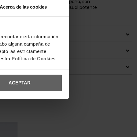
tfit streetwear. Disponibles en España, son
Acerca de las cookies
para quienes buscan identidad visual potente
ar a comodidad técnica.
 DEL PRODUCTO
recordar cierta información
a cabo alguna campaña de
ONES Y CAMBIOS
epto las estrictamente
uestra
Política de Cookies
IÓN ENVÍOS
ACEPTAR