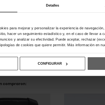
cualquier ou
Detalles
una opción 
sin renunci
DETALLES
okies para mejorar y personalizar la experiencia de navegación, 
sitio, hacer un seguimiento estadístico y, en el caso de llevar 
DEVOLUCI
anuncios y analizar su efectividad. Puede aceptar, rechazar (exc
 tipologías de cookies que quiere permitir. Más información en n
INFORMAC
CONFIGURAR
én compraron: