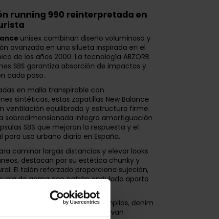
ón running 990 reinterpretada en
urista
lance
unisex combinan diseño voluminoso y
ón avanzada en una silueta inspirada en el
nico de los años 2000. La tecnología ABZORB
ones SBS garantiza absorción de impactos y
en cada paso.
das en malla transpirable con
nes sintéticas, estas zapatillas New Balance
 ventilación equilibrada y estructura firme.
la sobredimensionada integra amortiguación
psulas SBS que mejoran la respuesta y el
al para uso urbano diario en España.
ra caminar largas distancias y elevar looks
eos, destacan por su estética chunky y
ural. El talón reforzado proporciona sujeción,
 suela de goma con patrón ondulado aporta
urabilidad sobre asfalto.
ara combinar con pantalones amplios, denim
deportivos, las
New Balance
elevan