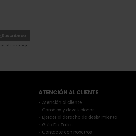
Suscribirse
en el aviso legal.
ATENCIÓN AL CLIENTE
Atención al cliente
Cambios y devoluciones
Ejercer el derecho de desistimiento
Guía De Tallas
Contacte con nosotros