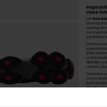
Inspiraci
clave fut
Las
New Ba
amortiguaci
running téc
con inserci
estabilidad 
Confecciona
superposicio
9060 ofrecen
La entresue
ABZORB y cá
confort, ide
Diseñadas pa
contemporán
perfil escult
mientras la
tracción y d
Perfectas p
o conjuntos 