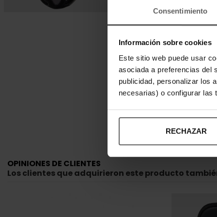
Consentimiento
Información sobre cookies
Este sitio web puede usar co
asociada a preferencias del 
publicidad, personalizar los 
necesarias) o configurar las
RECHAZAR
OPINIONES DE CLIENTES
Los clientes que adquirieron este producto tambi