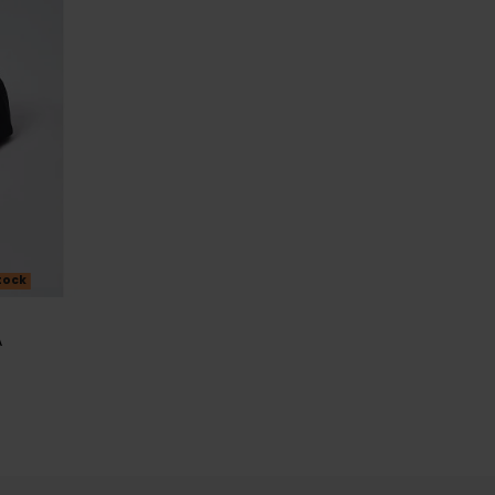
tock
A