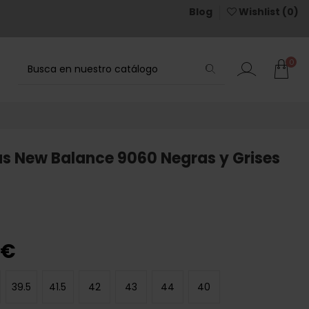
Blog
Wishlist (
0
)
0
as New Balance 9060 Negras y Grises
 €
39.5
41.5
42
43
44
40