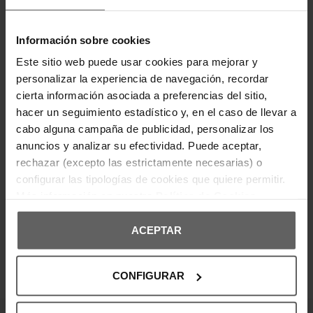
Las zapatillas Puma Speedcat están diseñadas
para ofrecer un estilo inspirado en el
Información sobre cookies
automovilismo. Presentan una silueta
aerodinámica con el icónico logo lateral y detalles
Este sitio web puede usar cookies para mejorar y
bordados en el empeine. Su suela de goma
antideslizante y la plantilla acolchada brindan
personalizar la experiencia de navegación, recordar
comodidad y tracción. Ideales para un look
cierta información asociada a preferencias del sitio,
urbano con herencia deportiva.
hacer un seguimiento estadístico y, en el caso de llevar a
cabo alguna campaña de publicidad, personalizar los
DETALLES DEL PRODUCTO
anuncios y analizar su efectividad. Puede aceptar,
rechazar (excepto las estrictamente necesarias) o
DEVOLUCIONES Y CAMBIOS
configurar las tipologías de cookies que quiere permitir.
Más información en nuestra
Política de Cookies
INFORMACIÓN ENVÍOS
ACEPTAR
CONFIGURAR
OPINIONES DE CLIENTES