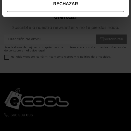
RECHAZAR
¡Entérate de todas las novedades y
ofertas!
Suscribte a nuestra newsletter y no te pierdas nada.
Suscribirse
Puede darse de baja en cualquier momento. Para ello, consulte nuestra información
de contacto en el aviso legal.
He leído y acepto los
términos y condiciones
y la
política de privacidad
.
696 308 086