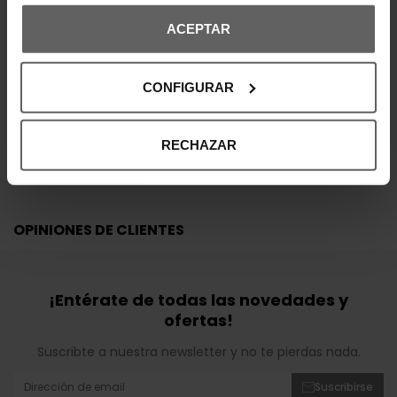
piel sintética.
ACEPTAR
DETALLES DEL PRODUCTO
CONFIGURAR
DEVOLUCIONES Y CAMBIOS
INFORMACIÓN ENVÍOS
RECHAZAR
OPINIONES DE CLIENTES
¡Entérate de todas las novedades y
ofertas!
Suscribte a nuestra newsletter y no te pierdas nada.
Suscribirse