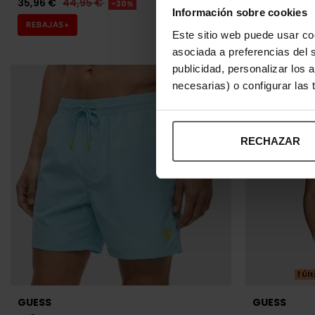
asociada a preferencias del 
publicidad, personalizar los 
necesarias) o configurar las
RECHAZAR
Últ
GUESS
GUESS
BAÑADOR GUESS AZUL CLARO HOMBRE
CAMISETA GU
39,96 €
49,95 €
31,96 €
39,
-20%