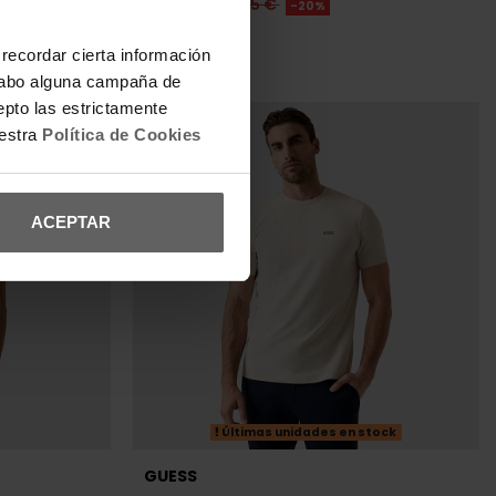
a cabo alguna campaña de
epto las estrictamente
uestra
Política de Cookies
ACEPTAR
Últimas unidades en stock
GUESS
BRE
CAMISETA GUESS BEIGE HOMBRE
31,96 €
39,95 €
-20%