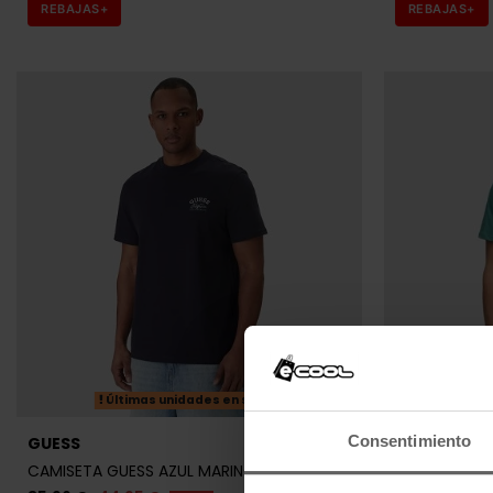
Últimas unidades en stock
Consentimiento
GUESS
GUESS
CAMISETA GUESS AZUL MARINO HOMBRE
CAMISETA G
35,96 €
44,95 €
35,96 €
44
-20%
Información sobre cookies
REBAJAS+
REBAJAS+
Este sitio web puede usar co