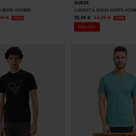
95 €
35,96 €
44,95 €
-20%
-20%
REBAJAS+
Últimas unidades en s
GUESS