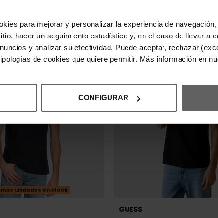
sitio, hacer un seguimiento estadístico y, en el caso de llevar 
anuncios y analizar su efectividad. Puede aceptar, rechazar (exc
 tipologías de cookies que quiere permitir. Más información en n
CONFIGURAR
imas unidades en stock
GUESS
ESS AZUL MARINO HOMBRE
CAMISETA GUESS NEGRA HOM
95 €
31,96 €
39,95 €
-20%
-20%