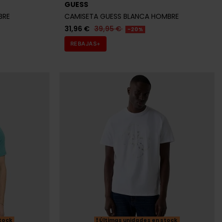
31,96 €
39,95 €
-20%
REBAJAS+
tock
Últimas unidades en stock
GUESS