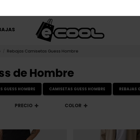
BAJAS
e
Rebajas Camisetas Guess Hombre
ss de Hombre
AS GUESS HOMBRE
CAMISETAS GUESS HOMBRE
REBAJAS 
PRECIO
COLOR