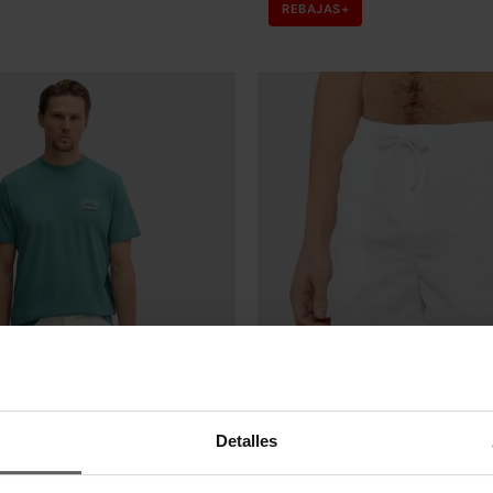
Detalles
GUESS
UESS VERDE HOMBRE
BAÑADOR GUESS BLANCO HO
,95 €
39,96 €
49,95 €
-20%
-20%
REBAJAS+
okies para mejorar y personalizar la experiencia de navegación, 