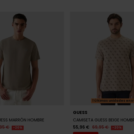
Últimas unidades en s
GUESS
UESS MARRÓN HOMBRE
CAMISETA GUESS BEIGE HOMB
95 €
55,96 €
69,95 €
-20%
-20%
REBAJAS+