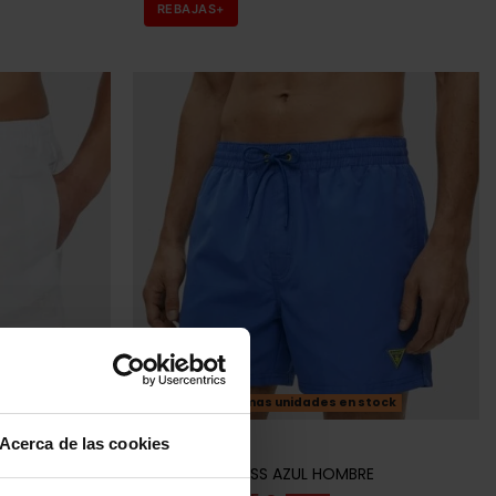
Últimas unidades en stock
Acerca de las cookies
GUESS
MBRE
BAÑADOR GUESS AZUL HOMBRE
39,96 €
49,95 €
-20%
REBAJAS+
recordar cierta información