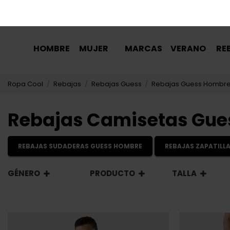
HOMBRE
MUJER
MARCAS
VERANO
RE
Ropa Cool
Rebajas
Rebajas Guess
Rebajas Guess Hombr
Rebajas Camisetas Gue
REBAJAS SUDADERAS GUESS HOMBRE
REBAJAS ZAPATILL
GÉNERO
PRODUCTO
TALLA