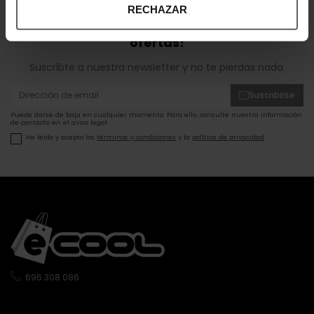
RECHAZAR
¡Entérate de todas las novedades y
ofertas!
Suscribte a nuestra newsletter y no te pierdas nada.
Suscribirse
Puede darse de baja en cualquier momento. Para ello, consulte nuestra información
de contacto en el aviso legal.
He leído y acepto los
términos y condiciones
y la
política de privacidad
.
696 308 086