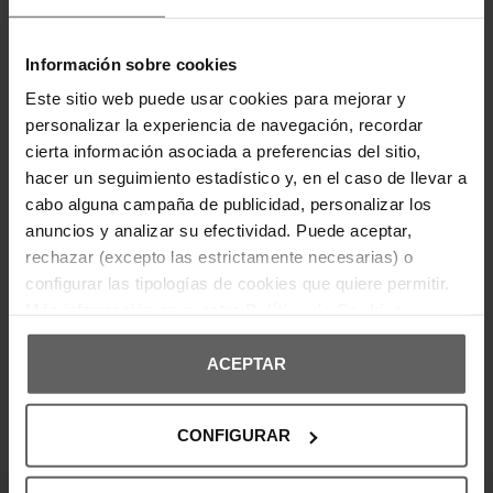
Presenta cuello redondo y tejido suave que
garantiza comodidad durante todo el día.
Destaca por su gráfico frontal con logotipo EA7
Emporio Armani y detalles decorativos que aportan
Información sobre cookies
un toque sofisticado y contemporáneo. En la parte
posterior incorpora un discreto logo estampado
Este sitio web puede usar cookies para mejorar y
que refuerza la identidad de la marca. Una prenda
personalizar la experiencia de navegación, recordar
versátil ideal para completar looks casuales con
estilo deportivo.
cierta información asociada a preferencias del sitio,
Composición: 95% algodón, 5% elastano.
hacer un seguimiento estadístico y, en el caso de llevar a
cabo alguna campaña de publicidad, personalizar los
DETALLES DEL PRODUCTO
anuncios y analizar su efectividad. Puede aceptar,
rechazar (excepto las estrictamente necesarias) o
DEVOLUCIONES Y CAMBIOS
configurar las tipologías de cookies que quiere permitir.
Más información en nuestra
Política de Cookies
INFORMACIÓN ENVÍOS
ACEPTAR
CONFIGURAR
OPINIONES DE CLIENTES