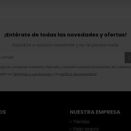
¡Entérate de todas las novedades y ofertas!
Suscribte a nuestra newsletter y no te pierdas nada.
ja en cualquier momento. Para ello, consulte nuestra información de contacto 
epto los
términos y condiciones
y la
política de privacidad
.
OS
NUESTRA EMPRESA
Tiendas
Pago seguro