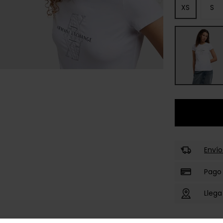
XS
S
Envío
Pago
Llega