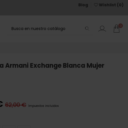
Blog
Wishlist (
0
)
0
a Armani Exchange Blanca Mujer
€
62,00 €
Impuestos incluidos