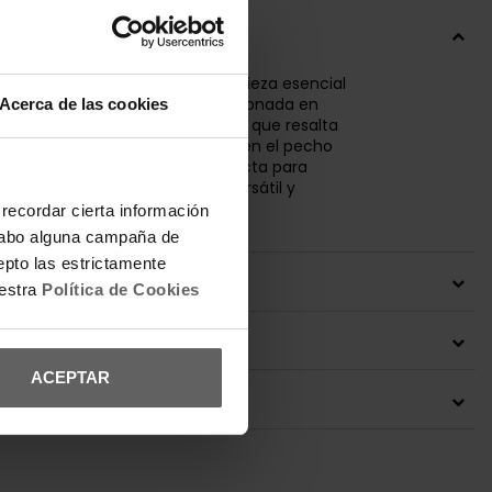
IÓN
ta de Armani Exchange es una pieza esencial
lo casual y sofisticado. Confeccionada en
Acerca de las cookies
e, presenta un ajuste entallado que resalta
Su diseño con el logo estampado en el pecho
oque moderno y elegante. Perfecta para
 jeans o faldas para un look versátil y
recordar cierta información
a cabo alguna campaña de
epto las estrictamente
 DEL PRODUCTO
uestra
Política de Cookies
ONES Y CAMBIOS
ACEPTAR
IÓN ENVÍOS