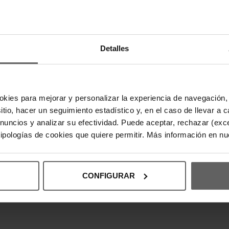
DESCRIPC
Esta camise
para un esti
Detalles
algodón suav
la silueta. 
aporta un t
combinar con
cómodo.
okies para mejorar y personalizar la experiencia de navegación, 
sitio, hacer un seguimiento estadístico y, en el caso de llevar 
anuncios y analizar su efectividad. Puede aceptar, rechazar (exc
DETALLES
 tipologías de cookies que quiere permitir. Más información en n
DEVOLUCI
CONFIGURAR
INFORMAC