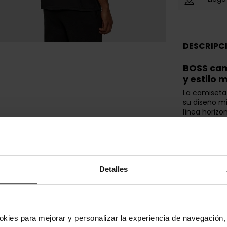
DESCRIPC
BOSS cam
y estilo 
La camiseta
su diseño mi
línea horizo
diaria y est
quienes bus
identidad d
Confecciona
camiseta B
Detalles
sensación ag
transpirabili
uso prolong
templados e
confort.
okies para mejorar y personalizar la experiencia de navegación, 