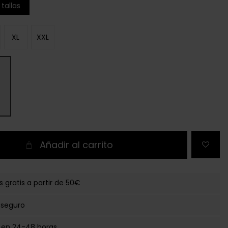
tallas
XL
XXL
Añadir al carrito
s
gratis a partir de 50€
 seguro
 en 24-48 horas