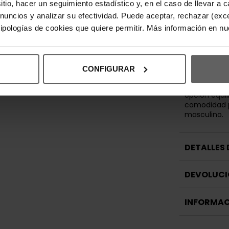
Diseñada par
sitio, hacer un seguimiento estadístico y, en el caso de llevar 
camiseta de
anuncios y analizar su efectividad. Puede aceptar, rechazar (exc
limpia con f
 tipologías de cookies que quiere permitir. Más información en n
aporta ajus
del tejido ga
mantenimie
Perfecta pa
CONFIGURAR
joggers o pa
BOSS se inte
opción equil
comodidad p
masculino.
DETALLES
DEVOLUCI
INFORMAC