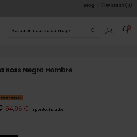
Blog
Wishlist (
0
)
0
a Boss Negra Hombre
des en stock
€
54,95 €
Impuestos incluidos