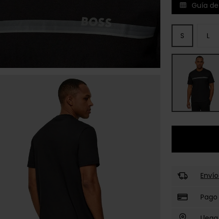
Guía de 
S
L
Envío
Pago
Llega