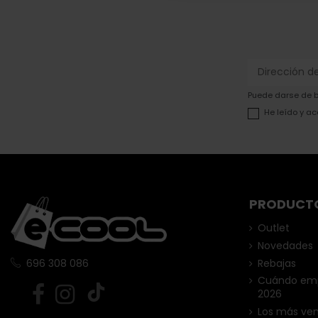
Puede darse de ba
He leído y ac
PRODUCT
Outlet
Novedades
Rebajas
696 308 086
Cuándo empi
2026
Los más ve