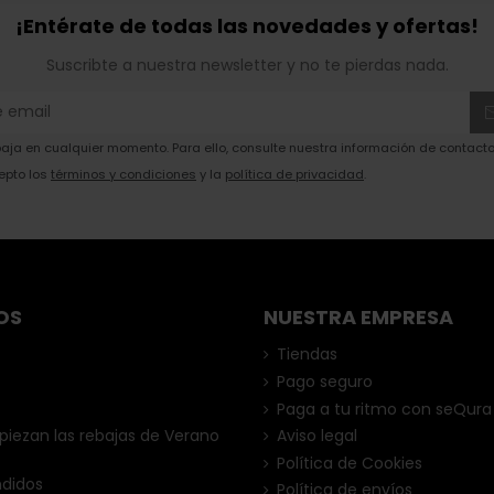
¡Entérate de todas las novedades y ofertas!
Suscribte a nuestra newsletter y no te pierdas nada.
ja en cualquier momento. Para ello, consulte nuestra información de contacto 
epto los
términos y condiciones
y la
política de privacidad
.
OS
NUESTRA EMPRESA
Tiendas
Pago seguro
Paga a tu ritmo con seQura
ezan las rebajas de Verano
Aviso legal
Política de Cookies
ndidos
Política de envíos