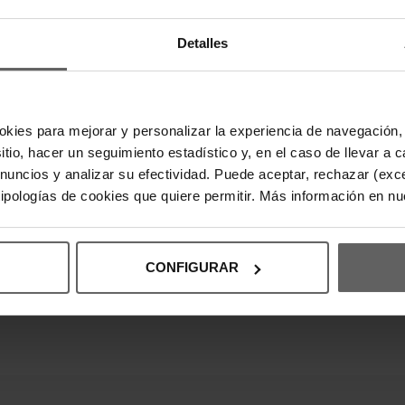
DESCRIPC
Detalles
Cuello redon
North Face e
okies para mejorar y personalizar la experiencia de navegación, 
DETALLES
sitio, hacer un seguimiento estadístico y, en el caso de llevar 
anuncios y analizar su efectividad. Puede aceptar, rechazar (exc
DEVOLUCI
 tipologías de cookies que quiere permitir. Más información en n
INFORMAC
CONFIGURAR