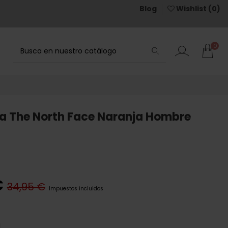
Blog
Wishlist (
0
)
0
a The North Face Naranja Hombre
€
34,95 €
Impuestos incluidos