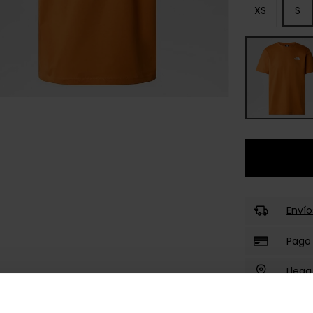
XS
S
Envío
Pago
Llega