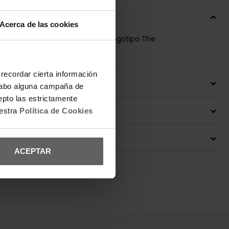
IÓN
Acerca de las cookies
do. Corte recto. Manga corta. Logotipo The
n el pecho.
recordar cierta información
 DEL PRODUCTO
a cabo alguna campaña de
epto las estrictamente
ONES Y CAMBIOS
uestra
Política de Cookies
IÓN ENVÍOS
ACEPTAR