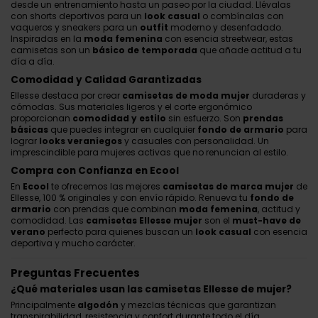
desde un entrenamiento hasta un paseo por la ciudad. Llévalas
con shorts deportivos para un
look casual
o combínalas con
vaqueros y sneakers para un
outfit
moderno y desenfadado.
Inspiradas en la
moda femenina
con esencia streetwear, estas
camisetas son un
básico de temporada
que añade actitud a tu
día a día.
Comodidad y Calidad Garantizadas
Ellesse destaca por crear
camisetas de moda mujer
duraderas y
cómodas. Sus materiales ligeros y el corte ergonómico
proporcionan
comodidad y estilo
sin esfuerzo. Son
prendas
básicas
que puedes integrar en cualquier
fondo de armario
para
lograr
looks veraniegos
y casuales con personalidad. Un
imprescindible para mujeres activas que no renuncian al estilo.
Compra con Confianza en Ecool
En
Ecool
te ofrecemos las mejores
camisetas de marca mujer
de
Ellesse, 100 % originales y con envío rápido. Renueva tu
fondo de
armario
con prendas que combinan
moda femenina
, actitud y
comodidad. Las
camisetas Ellesse mujer
son el
must-have de
verano
perfecto para quienes buscan un
look casual
con esencia
deportiva y mucho carácter.
Preguntas Frecuentes
¿Qué materiales usan las camisetas Ellesse de mujer?
Principalmente
algodón
y mezclas técnicas que garantizan
transpirabilidad, resistencia y confort durante todo el día.