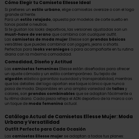
Cómo Elegir tu Camiseta Ellesse Ideal
Si prefieres un
estilo urbano
, elige camisetas oversize o con el logo
grande al frente.
Para un
estilo relajado
, apuesta por modelos de corte suelto en
tonos pastel o neutros.
Si te gustan los looks deportivos, las versiones ajustadas son un
must-have de verano
que combina con cualquier outfit.
Las
camisetas de moda mujer
Ellesse son
prendas básicas
versátiles que puedes combinar con joggers, jeans o shorts.
Perfectas para
looks veraniegos
o para acompañarte en tu rutina
diaria con la máxima comodidad.
Comodidad, Diseño y Actitud
Las
camisetas femeninas
Ellesse están diseñadas para ofrecer
un ajuste cómodo y un estilo contemporáneo. Su tejido de
algodón
elástico garantiza suavidad y transpirabilidad, mientras
que los detalles del logo aportan ese toque icónico que nunca
pasa de moda. Disponibles en una amplia variedad de
tallas
y
colores, son
prendas combinables
que se adaptan fácilmente a
tu ritmo diario. Cada pieza refleja el ADN deportivo de la marca con
un toque de
moda femenina
actual.
Catálogo Actual de Camisetas Ellesse Mujer: Moda
Urbana y Versatilidad
Outfit Perfecto para Cada Ocasión
Las
camisetas Ellesse mujer
se adaptan a todos tus planes: