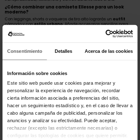
¿Cómo combinar una camiseta Ellesse para un look
moderno?
Con leggings, shorts o vaqueros de tiro alto lograrás un
outfit
cómodo y con
estilo urbano
. Añade accesorios sencillos para
completar un
look casual
perfecto.
¿Por qué comprar tus camisetas Ellesse en Ecool?
Porque en
Ecool
trabajamos con marcas originales, envío rápido y
atención personalizada. Seguimos las últimas
tendencias
en
Consentimiento
Detalles
Acerca de las cookies
moda femenina
para ofrecerte solo lo mejor en
comodidad y
estilo
.
✍️ Redacción SEO por Ecool, especialistas en moda urbana desde
Información sobre cookies
2015.
Este sitio web puede usar cookies para mejorar y
personalizar la experiencia de navegación, recordar
cierta información asociada a preferencias del sitio,
Otras prendas de Ellesse
hacer un seguimiento estadístico y, en el caso de llevar a
cabo alguna campaña de publicidad, personalizar los
VESTIDOS ELLESSE
SUDADERAS ELLESSE
anuncios y analizar su efectividad. Puede aceptar,
CHAQUETAS ELLESSE
PANTALONES ELLESSE
rechazar (excepto las estrictamente necesarias) o
configurar las tipologías de cookies que quiere permitir.
PANTALONES CORTOS ELLESSE