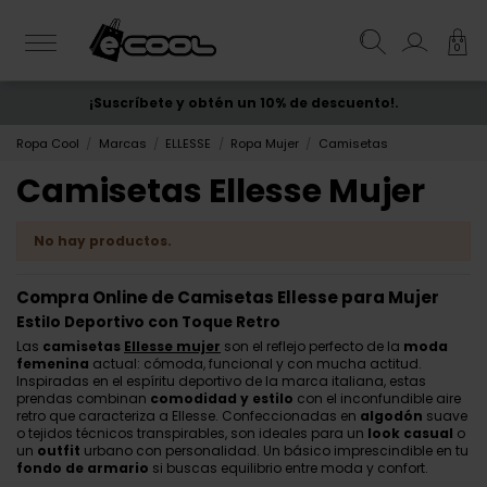
0
¡Suscríbete y obtén un 10% de descuento!.
ENVÍO GRATIS
desde 50€
Ropa Cool
Marcas
ELLESSE
Ropa Mujer
Camisetas
Camisetas Ellesse Mujer
No hay productos.
Compra Online de Camisetas Ellesse para Mujer
Estilo Deportivo con Toque Retro
Las
camisetas
Ellesse mujer
son el reflejo perfecto de la
moda
femenina
actual: cómoda, funcional y con mucha actitud.
Inspiradas en el espíritu deportivo de la marca italiana, estas
prendas combinan
comodidad y estilo
con el inconfundible aire
retro que caracteriza a Ellesse. Confeccionadas en
algodón
suave
o tejidos técnicos transpirables, son ideales para un
look casual
o
un
outfit
urbano con personalidad. Un básico imprescindible en tu
fondo de armario
si buscas equilibrio entre moda y confort.