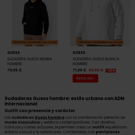
Últimas unidades en stock
Últimas unidades en stock
GUESS
GUESS
SUDADERA GUESS NEGRA
SUDADERA GUESS BLANCA
HOMBRE
HOMBRE
79,95 €
71,96 €
89,95 €
-20%
REBAJAS+
Sudaderas Guess hombre: estilo urbano con ADN
internacional
Outfit con presencia y carácter
Las
sudaderas
Guess hombre
son la combinación perfecta de
moda masculina
y estética contemporánea. Con diseños
icónicos y cortes actuales, te permiten crear un
outfit
equilibrado
entre lo casual y lo sofisticado. Combínalas con
pantalones