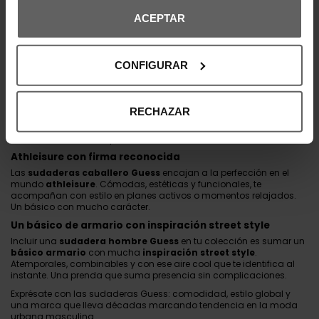
Oversize y estilo relajado con aire moderno
ACEPTAR
Muchas
sudaderas para jóvenes hombres Guess
presentan
siluetas
prendas oversize
que encajan con el
estilo relajado
actual. Amplias, suaves y con caída natural, aportan confort sin
renunciar al diseño.
CONFIGURAR
Guess: moda masculina con esencia global
Sudaderas vestir hombre con diseño icónico
Las
sudaderas hombre vestir Guess
son ideales para crear
RECHAZAR
conjuntos sobrios sin perder el punto fashion. Combínalas con
joggers estructurados o pantalones slim para un look urbano con
aire sofisticado. Una apuesta clara en
estilo masculino
.
Athleisure con firma reconocida
Las
sudaderas caballero Guess
encajan a la perfección en el
mundo
athleisure
. Cómodas, estéticas y funcionales, te
acompañan con estilo en planes activos o momentos relajados.
Un básico con mucho carácter.
Un básico de armario con inspiración street style
Incluir una
sudadera hombre Guess
en tu colección es sumar un
básico armario
con mucha
inspiración street style
.
Atemporales, combinables y con ese aire cool que te identifica al
instante. Una prenda que suma presencia sin complicaciones.
Exprésate con las sudaderas Guess: comodidad, estilo global y
una marca que lleva décadas marcando tendencia en la moda
urbana masculina.