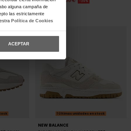
151,20 €
189,00 €
-20%
a cabo alguna campaña de
REBAJAS+
epto las estrictamente
uestra
Política de Cookies
ACEPTAR
tock
Últimas unidades en stock
NEW BALANCE