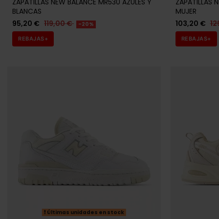
ZAPATILLAS NEW BALANCE MR530 AZULES Y
ZAPATILLAS 
BLANCAS
MUJER
95,20 €
119,00 €
103,20 €
12
-20%
REBAJAS+
REBAJAS+
Últimas unidades en stock