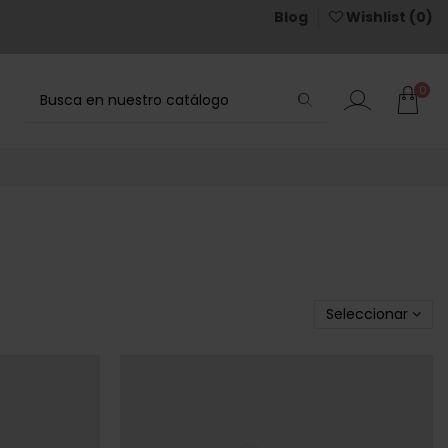
Blog
Wishlist (
0
)
0
Seleccionar