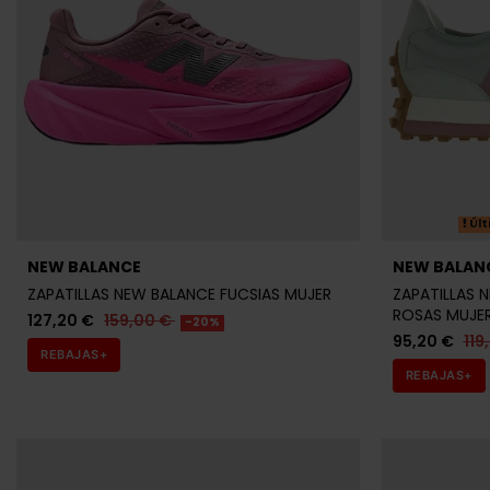
Últ
NEW BALANCE
NEW BALAN
ZAPATILLAS NEW BALANCE FUCSIAS MUJER
ZAPATILLAS 
ROSAS MUJE
127,20 €
159,00 €
-20%
95,20 €
119
REBAJAS+
REBAJAS+