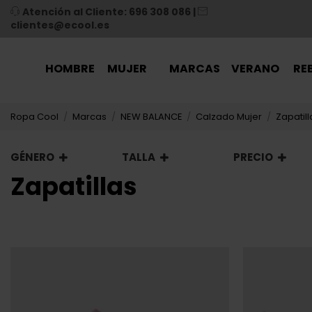
Atención al Cliente: 696 308 086
|
clientes@ecool.es
HOMBRE
MUJER
MARCAS
VERANO
RE
Ropa Cool
Marcas
NEW BALANCE
Calzado Mujer
Zapatill
GÉNERO
TALLA
PRECIO
Zapatillas