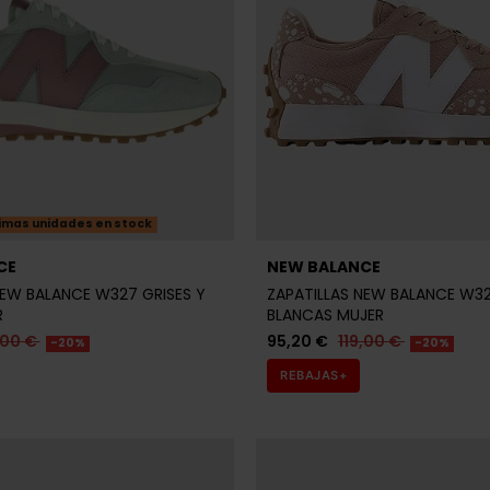
imas unidades en stock
CE
NEW BALANCE
NEW BALANCE W327 GRISES Y
ZAPATILLAS NEW BALANCE W3
R
BLANCAS MUJER
,00 €
95,20 €
119,00 €
-20%
-20%
REBAJAS+