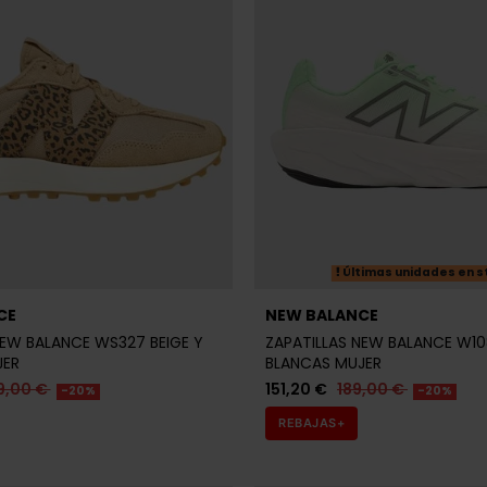
Últimas unidades en s
CE
NEW BALANCE
NEW BALANCE WS327 BEIGE Y
ZAPATILLAS NEW BALANCE W10
JER
BLANCAS MUJER
9,00 €
151,20 €
189,00 €
-20%
-20%
REBAJAS+