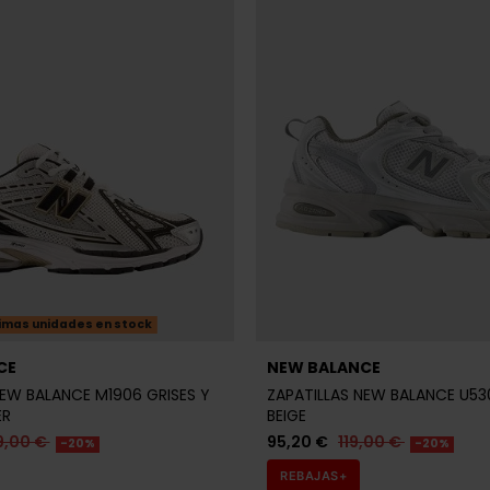
imas unidades en stock
CE
NEW BALANCE
NEW BALANCE M1906 GRISES Y
ZAPATILLAS NEW BALANCE U53
ER
BEIGE
9,00 €
95,20 €
119,00 €
-20%
-20%
REBAJAS+