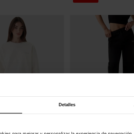
Últimas unidades en s
Detalles
GUESS
UESS BLANCA MUJER
PANTALÓN GUESS NEGRO MUJ
,00 €
87,20 €
109,00 €
-20%
-20%
okies para mejorar y personalizar la experiencia de navegación, 