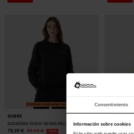
Últimas unidades en stock
Consentimiento
GUESS
GUESS
SUDADERA GUESS NEGRA MUJER
SUDADERA G
Información sobre cookies
79,20 €
99,00 €
79,20 €
99
-20%
Este sitio web puede usar co