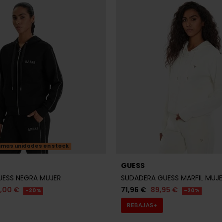
imas unidades en stock
GUESS
UESS NEGRA MUJER
SUDADERA GUESS MARFIL MUJ
9,00 €
71,96 €
89,95 €
-20%
-20%
REBAJAS+