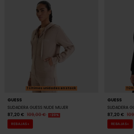
Últimas unidades en stock
Últ
GUESS
GUESS
SUDADERA GUESS NUDE MUJER
SUDADERA G
87,20 €
109,00 €
87,20 €
10
-20%
REBAJAS+
REBAJAS+