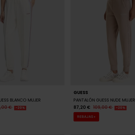
GUESS
UESS BLANCO MUJER
PANTALÓN GUESS NUDE MUJER
9,00 €
87,20 €
109,00 €
-20%
-20%
REBAJAS+