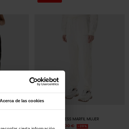
tock
Acerca de las cookies
GUESS
ER
PANTALÓN GUESS MARFIL MUJER
87,20 €
109,00 €
-20%
recordar cierta información