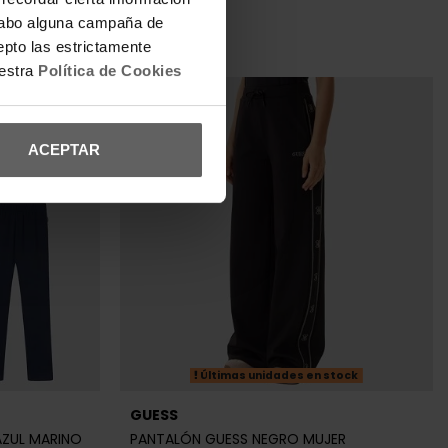
REBAJAS+
a cabo alguna campaña de
epto las estrictamente
uestra
Política de Cookies
ACEPTAR
Últimas unidades en stock
GUESS
AZUL MARINO
PANTALÓN GUESS NEGRO MUJER