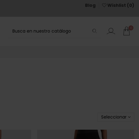
Blog
Wishlist (
0
)
0
Seleccionar