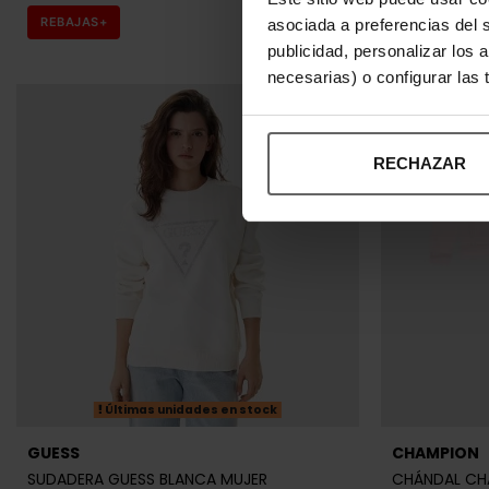
REBAJAS+
REBAJAS+
asociada a preferencias del 
publicidad, personalizar los 
necesarias) o configurar las
RECHAZAR
Últimas unidades en stock
GUESS
CHAMPION
SUDADERA GUESS BLANCA MUJER
CHÁNDAL CH