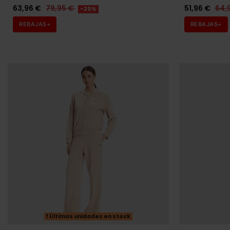
63,96 €
79,95 €
51,96 €
64,
-20%
REBAJAS+
REBAJAS+
Últimas unidades en stock