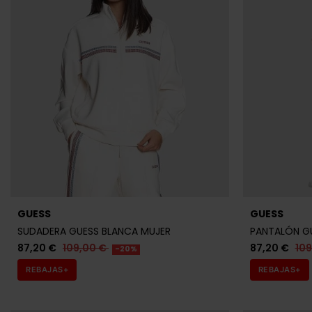
GUESS
GUESS
SUDADERA GUESS BLANCA MUJER
PANTALÓN G
87,20 €
109,00 €
87,20 €
10
-20%
REBAJAS+
REBAJAS+