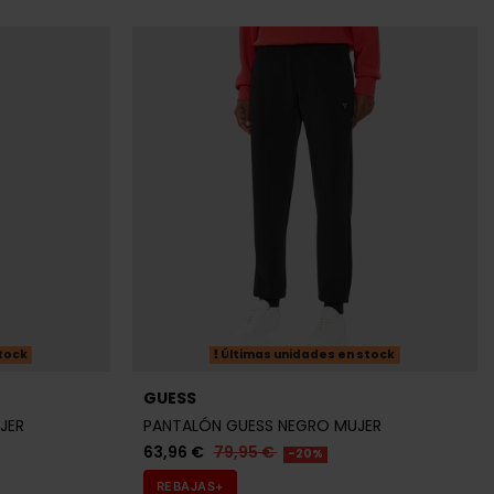
tock
Últimas unidades en stock
GUESS
JER
PANTALÓN GUESS NEGRO MUJER
63,96 €
79,95 €
-20%
REBAJAS+