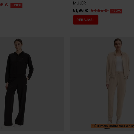
MUJER
95 €
-20%
51,96 €
64,95 €
-20%
REBAJAS+
Últimas unidades en s