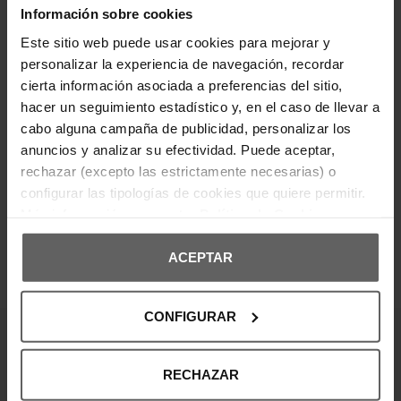
aire deportivo. El logotipo bordado en el pecho
Información sobre cookies
añade un detalle distintivo. Ideal para uso casual
o actividades ligeras, ofrece una silueta relajada y
Este sitio web puede usar cookies para mejorar y
actual.
personalizar la experiencia de navegación, recordar
cierta información asociada a preferencias del sitio,
hacer un seguimiento estadístico y, en el caso de llevar a
DETALLES DEL PRODUCTO
cabo alguna campaña de publicidad, personalizar los
anuncios y analizar su efectividad. Puede aceptar,
DEVOLUCIONES Y CAMBIOS
rechazar (excepto las estrictamente necesarias) o
configurar las tipologías de cookies que quiere permitir.
INFORMACIÓN ENVÍOS
Más información en nuestra
Política de Cookies
ACEPTAR
OPINIONES DE CLIENTES
CONFIGURAR
¡Entérate de todas las novedades y
RECHAZAR
ofertas!