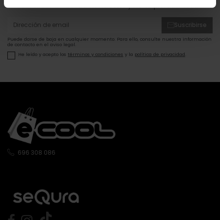
Suscribte a nuestra newsletter y no te pierdas nada.
Suscribirse
Puede darse de baja en cualquier momento. Para ello, consulte nuestra información
de contacto en el aviso legal.
He leído y acepto los
términos y condiciones
y la
política de privacidad
.
696 308 086