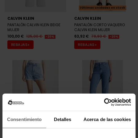
Últimas unidades en stock
CALVIN KLEIN
CALVIN KLEIN
PANTALÓN CALVIN KLEIN BEIGE
PANTALÓN CORTO VAQUERO
MUJER
CALVIN KLEIN MUJER
100,00 €
125,00 €
63,92 €
79,90 €
-20%
-20%
REBAJAS+
REBAJAS+
Consentimiento
Detalles
Acerca de las cookies
CALVIN KLEIN
CALVIN KLEIN
PANTALÓN CORTO VAQUERO
PANTALÓN VAQUERO CALVIN