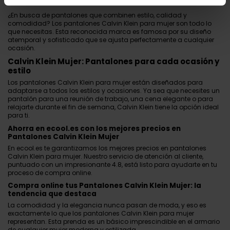
¿En busca de pantalones que combinen estilo, calidad y
comodidad? Los pantalones Calvin Klein para mujer son todo lo
que necesitas. Esta reconocida marca es famosa por su diseño
atemporal y sofisticado que se ajusta perfectamente a cualquier
ocasión.
Calvin Klein Mujer: Pantalones para cada ocasión y
estilo
Los pantalones Calvin Klein para mujer están diseñados para
adaptarse a todos los estilos y ocasiones. Ya sea que necesites un
pantalón para una reunión de trabajo, una cena elegante o para
relajarte durante el fin de semana, Calvin Klein tiene la opción ideal
para ti.
Ahorra en ecool.es con los mejores precios en
Pantalones Calvin Klein Mujer
En
ecool.es
te garantizamos los mejores precios en pantalones
Calvin Klein para mujer. Nuestro servicio de atención al cliente,
puntuado con un impresionante 4.8, está listo para ayudarte en tu
proceso de compra online.
Compra online tus Pantalones Calvin Klein Mujer: la
tendencia que destaca
La comodidad y la elegancia nunca pasan de moda, y eso es
exactamente lo que los pantalones Calvin Klein para mujer
representan. Esta prenda es un básico imprescindible en el armario
de cualquier mujer moderna y estilizada.