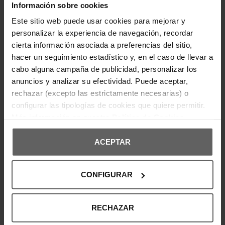
CALVIN KLEIN MUJER
KLEIN MUJER
Información sobre cookies
63,92 €
79,90 €
79,96 €
99,95 €
-20%
-20%
Este sitio web puede usar cookies para mejorar y
REBAJAS+
REBAJAS+
personalizar la experiencia de navegación, recordar
cierta información asociada a preferencias del sitio,
hacer un seguimiento estadístico y, en el caso de llevar a
cabo alguna campaña de publicidad, personalizar los
anuncios y analizar su efectividad. Puede aceptar,
rechazar (excepto las estrictamente necesarias) o
configurar las tipologías de cookies que quiere permitir.
Más información en nuestra
Política de Cookies
ACEPTAR
CALVIN KLEIN
CALVIN KLEIN
PANTALÓN VAQUERO CALVIN
PANTALÓN VAQUERO CALVIN
CONFIGURAR
KLEIN MUJER
KLEIN MUJER
79,92 €
99,90 €
79,92 €
99,90 €
-20%
-20%
REBAJAS+
REBAJAS+
RECHAZAR