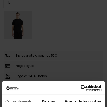
L
Envíos
gratis a partir de 50€
Pago seguro
Llega en 24-48 horas
DESCRIPCIÓN
Consentimiento
Detalles
Acerca de las cookies
Este polo de EA7 Emporio Armani combina