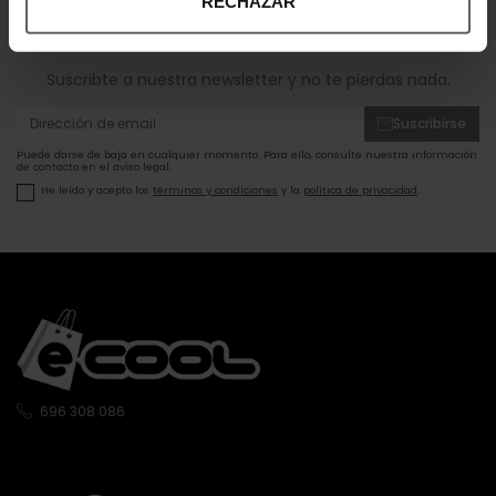
RECHAZAR
¡Entérate de todas las novedades y
ofertas!
Suscribte a nuestra newsletter y no te pierdas nada.
Suscribirse
Puede darse de baja en cualquier momento. Para ello, consulte nuestra información
de contacto en el aviso legal.
He leído y acepto los
términos y condiciones
y la
política de privacidad
.
696 308 086