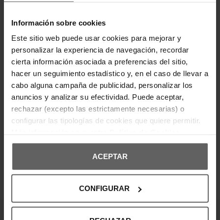
elegancia y confort en un diseño moderno y
versátil. Confeccionado en un tejido ligero y
transpirable, ofrece un ajuste regular ideal para el
Información sobre cookies
día a día. Incluye detalles en los hombros, además
del distintivo logo EA7, le aporta un toque
Este sitio web puede usar cookies para mejorar y
sofisticado y deportivo. Cuenta con cuello clásico
personalizar la experiencia de navegación, recordar
con botones y mangas cortas, perfecto para un
look casual con un estilo premium.
cierta información asociada a preferencias del sitio,
hacer un seguimiento estadístico y, en el caso de llevar a
cabo alguna campaña de publicidad, personalizar los
DETALLES DEL PRODUCTO
anuncios y analizar su efectividad. Puede aceptar,
rechazar (excepto las estrictamente necesarias) o
DEVOLUCIONES Y CAMBIOS
configurar las tipologías de cookies que quiere permitir.
Más información en nuestra
Política de Cookies
INFORMACIÓN ENVÍOS
ACEPTAR
OPINIONES DE CLIENTES
CONFIGURAR