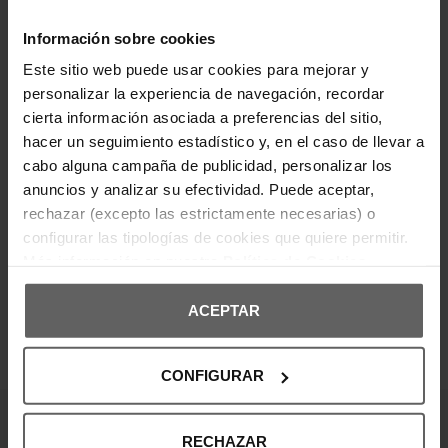
prenda casual confeccionada en algodón. Su
ajuste regular y diseño clásico con logotipo frontal
Información sobre cookies
aporta un estilo atemporal ideal para el día a día.
Incluye cuello redondo y mangas cortas, lo que la
Este sitio web puede usar cookies para mejorar y
convierte en una opción versátil y cómoda. Perfecta
para combinar con pantalones chinos o jeans en
personalizar la experiencia de navegación, recordar
looks relajados.
cierta información asociada a preferencias del sitio,
hacer un seguimiento estadístico y, en el caso de llevar a
DETALLES DEL PRODUCTO
cabo alguna campaña de publicidad, personalizar los
anuncios y analizar su efectividad. Puede aceptar,
DEVOLUCIONES Y CAMBIOS
rechazar (excepto las estrictamente necesarias) o
configurar las tipologías de cookies que quiere permitir.
INFORMACIÓN ENVÍOS
Más información en nuestra
Política de Cookies
ACEPTAR
OPINIONES DE CLIENTES
CONFIGURAR
RECHAZAR
¡Entérate de todas las novedades y