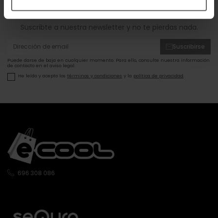
ofertas!
Suscribte a nuestra newsletter y no te pierdas nada.
Suscribirse
Puede darse de baja en cualquier momento. Para ello, consulte nuestra información
de contacto en el aviso legal.
He leído y acepto los
términos y condiciones
y la
política de privacidad
.
696 308 086