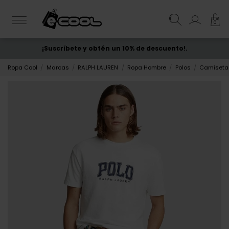
0
¡Suscríbete y obtén un 10% de descuento!.
ENVÍO GRATIS
desde 50€
Ropa Cool
Marcas
RALPH LAUREN
Ropa Hombre
Polos
Camiseta 