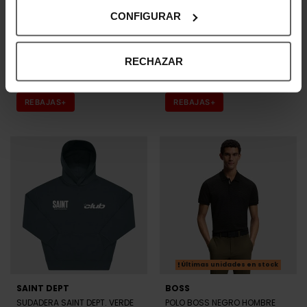
CONFIGURAR
Últimas unidades en stock
SAINT DEPT
SAINT DEPT
SUDADERA SAINT DEPT. BLANCA
SUDADERA SAINT DEPT. VERDE
RECHAZAR
HOMBRE
HOMBRE
51,96 €
64,95 €
51,96 €
64,95 €
-20%
-20%
REBAJAS+
REBAJAS+
Últimas unidades en stock
SAINT DEPT
BOSS
SUDADERA SAINT DEPT. VERDE
POLO BOSS NEGRO HOMBRE