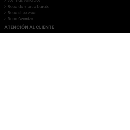
Los más vendidos
Ropa de marca barata
Ropa streetwear
Ropa Oversize
ATENCIÓN AL CLIENTE
Atención al cliente
Cambios y devoluciones
Ejercer el derecho de desistimiento
Guía De Tallas
Contacte con nosotros
LO MÁS LEÍDO DEL BLOG
Las mejores marcas de ropa para hombre
Las mejores marcas de camisetas para hombre
NUESTRA EMPRESA
Tiendas
Pago seguro
Paga a tu ritmo con seQura
Aviso legal
Política de Cookies