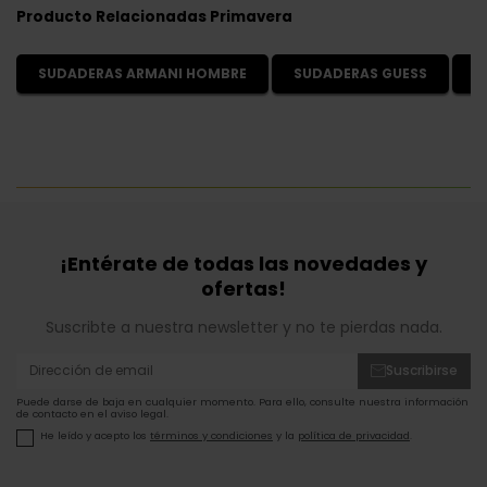
Producto Relacionadas Primavera
SUDADERAS ARMANI HOMBRE
SUDADERAS GUESS
S
¡Entérate de todas las novedades y
ofertas!
Suscribte a nuestra newsletter y no te pierdas nada.
Suscribirse
Puede darse de baja en cualquier momento. Para ello, consulte nuestra información
de contacto en el aviso legal.
He leído y acepto los
términos y condiciones
y la
política de privacidad
.