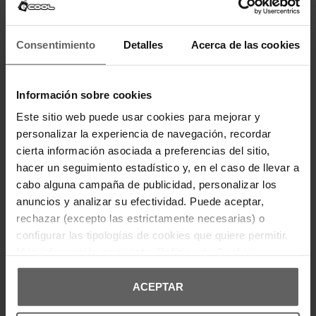
Consentimiento
Detalles
Acerca de las cookies
Información sobre cookies
SAINT DEPT
SAINT DEPT
Este sitio web puede usar cookies para mejorar y
SUDADERA SAINT DEPT. NEGRA
SUDADERA SAINT DEPT. NEGRA
personalizar la experiencia de navegación, recordar
HOMBRE
HOMBRE
51,96 €
64,95 €
51,96 €
64,95 €
cierta información asociada a preferencias del sitio,
-20%
-20%
hacer un seguimiento estadístico y, en el caso de llevar a
REBAJAS+
REBAJAS+
cabo alguna campaña de publicidad, personalizar los
anuncios y analizar su efectividad. Puede aceptar,
rechazar (excepto las estrictamente necesarias) o
configurar las tipologías de cookies que quiere permitir.
Más información en nuestra
Política de Cookies
ACEPTAR