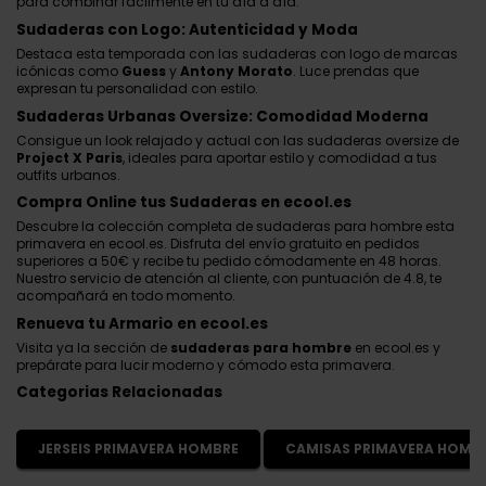
para combinar fácilmente en tu día a día.
Sudaderas con Logo: Autenticidad y Moda
Destaca esta temporada con las sudaderas con logo de marcas
icónicas como
Guess
y
Antony Morato
. Luce prendas que
expresan tu personalidad con estilo.
Sudaderas Urbanas Oversize: Comodidad Moderna
Consigue un look relajado y actual con las sudaderas oversize de
Project X Paris
, ideales para aportar estilo y comodidad a tus
outfits urbanos.
Compra Online tus Sudaderas en ecool.es
Descubre la colección completa de sudaderas para hombre esta
primavera en ecool.es. Disfruta del envío gratuito en pedidos
superiores a 50€ y recibe tu pedido cómodamente en 48 horas.
Nuestro servicio de atención al cliente, con puntuación de 4.8, te
acompañará en todo momento.
Renueva tu Armario en ecool.es
Visita ya la sección de
sudaderas para hombre
en ecool.es y
prepárate para lucir moderno y cómodo esta primavera.
Categorias Relacionadas
JERSEIS PRIMAVERA HOMBRE
CAMISAS PRIMAVERA HOMB