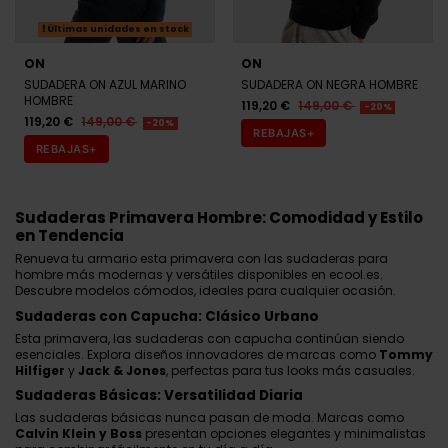
Últimas unidades en stock
ON
ON
SUDADERA ON AZUL MARINO
SUDADERA ON NEGRA HOMBRE
HOMBRE
119,20 €
149,00 €
-20%
119,20 €
149,00 €
-20%
REBAJAS+
REBAJAS+
Sudaderas Primavera Hombre: Comodidad y Estilo
en Tendencia
Renueva tu armario esta primavera con las sudaderas para
hombre más modernas y versátiles disponibles en ecool.es.
Descubre modelos cómodos, ideales para cualquier ocasión.
Sudaderas con Capucha: Clásico Urbano
Esta primavera, las sudaderas con capucha continúan siendo
esenciales. Explora diseños innovadores de marcas como
Tommy
Hilfiger
y
Jack & Jones
, perfectas para tus looks más casuales.
Sudaderas Básicas: Versatilidad Diaria
Las sudaderas básicas nunca pasan de moda. Marcas como
Calvin Klein
y
Boss
presentan opciones elegantes y minimalistas