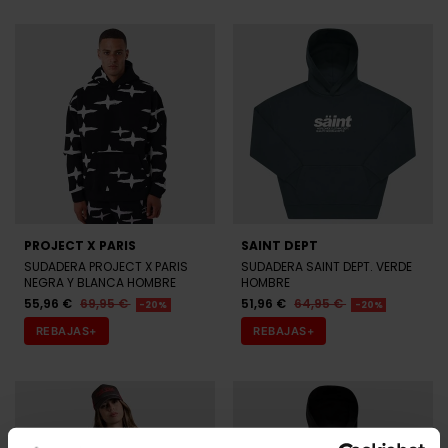
PROJECT X PARIS
SAINT DEPT
SUDADERA PROJECT X PARIS
SUDADERA SAINT DEPT. VERDE
NEGRA Y BLANCA HOMBRE
HOMBRE
55,96 €
69,95 €
51,96 €
64,95 €
-20%
-20%
REBAJAS+
REBAJAS+