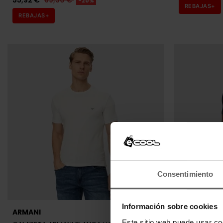
55,92 €
69,90 €
-20%
REBAJAS+
REBAJAS+
Consentimiento
Información sobre cookies
ARMANI
ARMANI
Este sitio web puede usar co