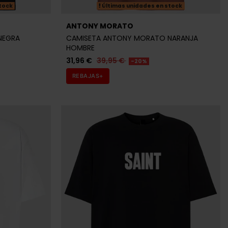
tock
Últimas unidades en stock
ANTONY MORATO
NEGRA
CAMISETA ANTONY MORATO NARANJA
HOMBRE
31,96 €
39,95 €
-20%
REBAJAS+