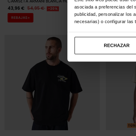
CAMISETA ARMANI BLANCA HOMBRE
CAMISETA AR
asociada a preferencias del 
43,96 €
54,95 €
43,96 €
54
-20%
publicidad, personalizar los 
REBAJAS+
REBAJAS+
necesarias) o configurar las
RECHAZAR
Últ