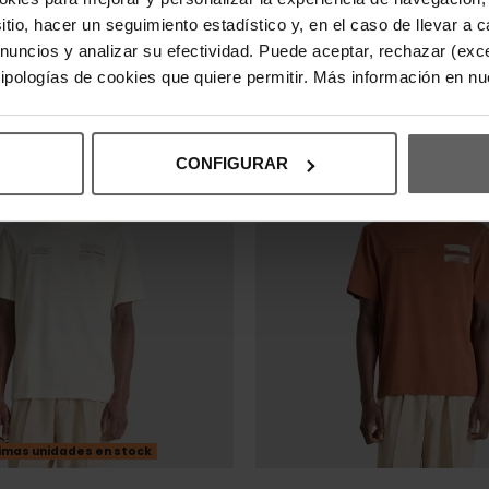
MANI AZUL HOMBRE
CAMISETA BOSS AZUL OSCUR
sitio, hacer un seguimiento estadístico y, en el caso de llevar 
,95 €
43,96 €
54,95 €
-20%
-20%
anuncios y analizar su efectividad. Puede aceptar, rechazar (exc
REBAJAS+
 tipologías de cookies que quiere permitir. Más información en n
CONFIGURAR
imas unidades en stock