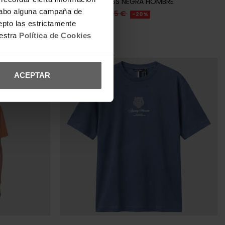
O HOMBRE
CAMISETA BOSS NEGRA HOMBRE
a cabo alguna campaña de
43,96 €
54,95 €
-20%
epto las estrictamente
REBAJAS+
uestra
Política de Cookies
ACEPTAR