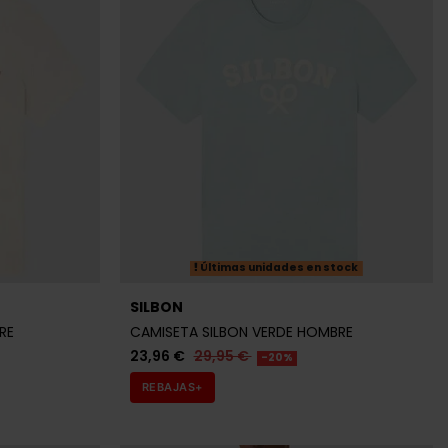
Últimas unidades en stock
SILBON
RE
CAMISETA SILBON VERDE HOMBRE
23,96 €
29,95 €
-20%
REBAJAS+