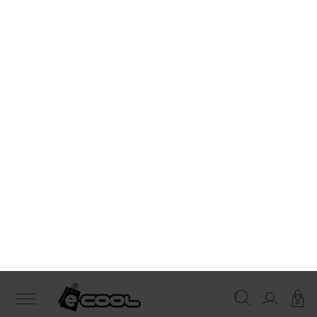
0
¡Suscríbete y obtén un 10% de descuento!.
ENVÍO GRATIS
desde 50€
Ropa Cool
Rebajas
Rebajas Tommy Hilfiger
Rebajas Tommy Hilfiger 
Rebajas Tommy Hilfiger de
Mujer
REBAJAS BOLSOS TOMMY HILFIGER MUJER
REBAJAS CAMI
Filtrar
Seleccionar