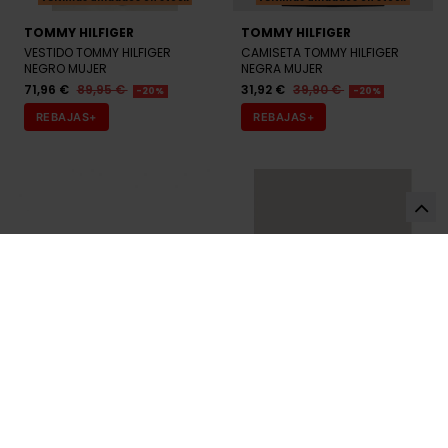
VESTIDO TOMMY HILFIGER
CAMISETA TOMMY HILFIGER
NEGRO MUJER
NEGRA MUJER
71,96 €
89,95 €
31,92 €
39,90 €
-20%
-20%
REBAJAS+
REBAJAS+
TOMMY HILFIGER
TOMMY HILFIGER
CARTERA TOMMY HILFIGER
ZAPATILLAS TOMMY HILFIGER
NEGRO MUJER
ROSAS MUJER
39,96 €
49,95 €
71,96 €
89,95 €
-20%
-20%
REBAJAS+
REBAJAS+