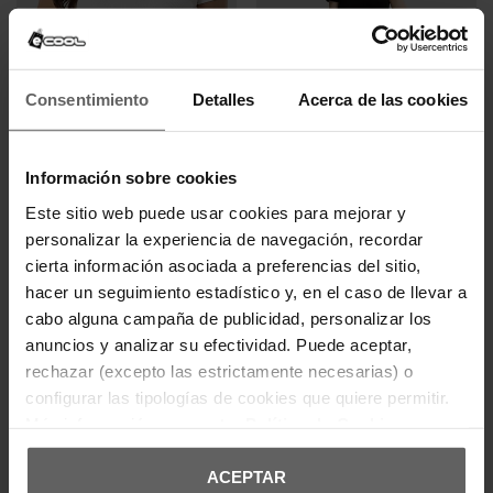
Más información en nuestra
Política de Cookies
ACEPTAR
TOMMY HILFIGER
TOMMY HILFIGER
CONFIGURAR
CAMISETA TOMMY HILFIGER
VESTIDO TOMMY HILFIGER
BLANCA MUJER
NEGRO MUJER
31,92 €
39,90 €
63,92 €
79,90 €
-20%
-20%
RECHAZAR
REBAJAS+
REBAJAS+