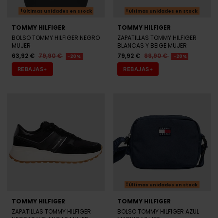
TOMMY HILFIGER
TOMMY HILFIGER
BOLSO TOMMY HILFIGER NEGRO
ZAPATILLAS TOMMY HILFIGER
MUJER
BLANCAS Y BEIGE MUJER
63,92 €
79,90 €
79,92 €
99,90 €
-20%
-20%
REBAJAS+
REBAJAS+
Últimas unidades en stock
TOMMY HILFIGER
TOMMY HILFIGER
ZAPATILLAS TOMMY HILFIGER
BOLSO TOMMY HILFIGER AZUL
NEGRAS Y BLANCAS MUJER
MARINO MUJER
79,92 €
99,90 €
47,92 €
59,90 €
-20%
-20%