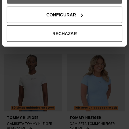
TOMMY HILFIGER
TOMMY HILFIGER
CAMISETA TOMMY HILFIGER
CAMISETA TOMMY HILFIGER
BLANCA MUJER
AZUL MARINO MUJER
35,92 €
44,90 €
27,92 €
34,90 €
-20%
-20%
REBAJAS+
REBAJAS+
Últimas unidades en stock
Últimas unidades en stock
TOMMY HILFIGER
TOMMY HILFIGER
CAMISETA TOMMY HILFIGER
CAMISETA TOMMY HILFIGER
BLANCA MUJER
AZUL MUJER
27,92 €
34,90 €
31,92 €
39,90 €
-20%
-20%