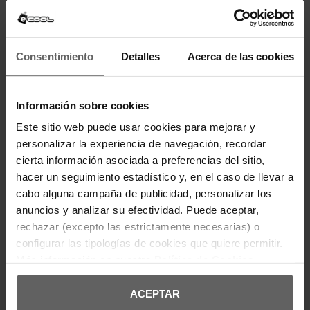
Últimas unidades en stock
TOMMY HILFIGER
LEVI'S
Consentimiento
Detalles
Acerca de las cookies
CAMISETA TOMMY HILFIGER
CAMISETA LEVI'S BLANCA
NEGRA MUJER
MUJER
23,92 €
29,90 €
23,96 €
29,95 €
-20%
-20%
Información sobre cookies
REBAJAS+
REBAJAS+
Este sitio web puede usar cookies para mejorar y
personalizar la experiencia de navegación, recordar
cierta información asociada a preferencias del sitio,
hacer un seguimiento estadístico y, en el caso de llevar a
cabo alguna campaña de publicidad, personalizar los
anuncios y analizar su efectividad. Puede aceptar,
rechazar (excepto las estrictamente necesarias) o
configurar las tipologías de cookies que quiere permitir.
Más información en nuestra
Política de Cookies
ACEPTAR
LEVI'S
LEVI'S