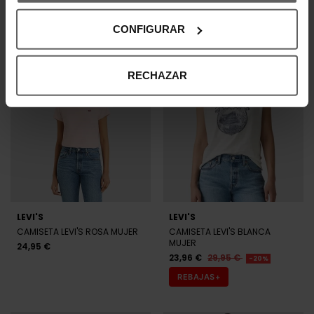
CAMISETA LEVI'S NEGRA MUJER
CAMISETA LEVI'S BLANCA
MUJER
24,95 €
CONFIGURAR
24,95 €
RECHAZAR
LEVI'S
LEVI'S
CAMISETA LEVI'S ROSA MUJER
CAMISETA LEVI'S BLANCA
MUJER
24,95 €
23,96 €
29,95 €
-20%
REBAJAS+