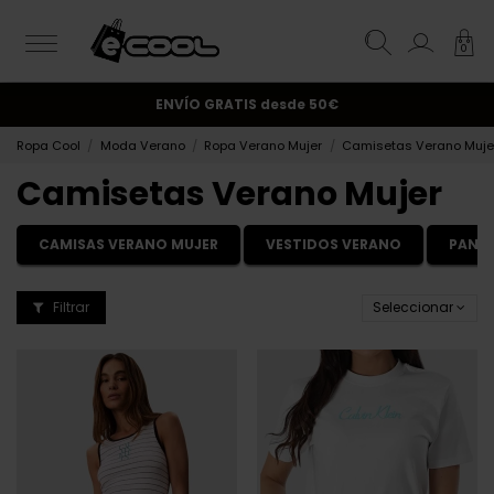
0
¡Suscríbete y obtén un 10% de descuento!.
ENVÍO GRATIS
desde 50€
Ropa Cool
Moda Verano
Ropa Verano Mujer
Camisetas Verano Muje
Camisetas Verano Mujer
CAMISAS VERANO MUJER
VESTIDOS VERANO
PANT
Filtrar
Seleccionar