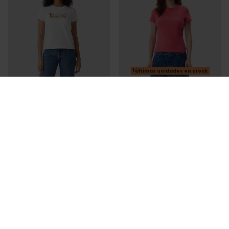
Últimas unidades en stock
LEVI'S
TOMMY HILFIGER
CAMISETA LEVI'S BLANCA
CAMISETA TOMMY HILFIGER
MUJER
ROSA MUJER
23,96 €
29,95 €
27,92 €
34,90 €
-20%
-20%
REBAJAS+
REBAJAS+