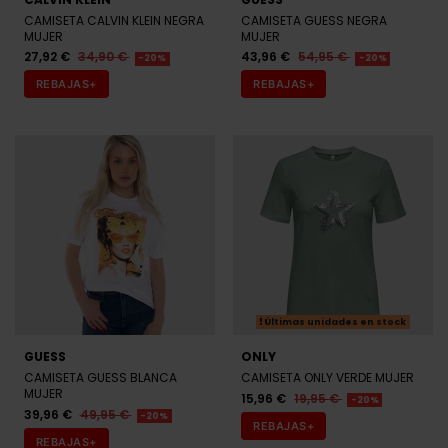
CAMISETA CALVIN KLEIN NEGRA
CAMISETA GUESS NEGRA
MUJER
MUJER
27,92 €
34,90 €
43,96 €
54,95 €
-20%
-20%
REBAJAS+
REBAJAS+
Últimas unidades en stock
GUESS
ONLY
CAMISETA GUESS BLANCA
CAMISETA ONLY VERDE MUJER
MUJER
15,96 €
19,95 €
-20%
39,96 €
49,95 €
-20%
REBAJAS+
REBAJAS+