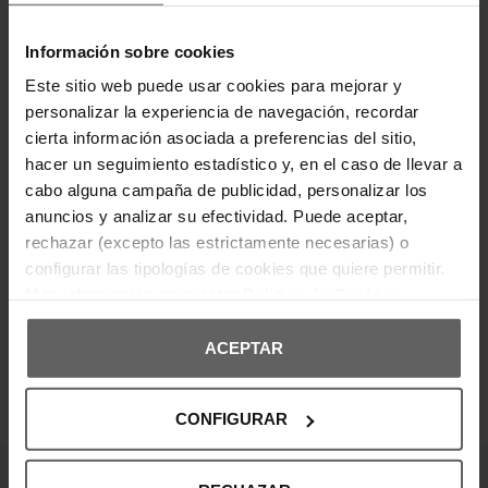
DESCRIPCIÓN
Información sobre cookies
Parte superior de piel genuina y piel sintética. Interior
Este sitio web puede usar cookies para mejorar y
de mezcla de espuma reciclada. Suela EVA
personalizar la experiencia de navegación, recordar
cómoda. Detalles plateados y reflejados. Logo
Calvin Klein en el lateral a contraste.
cierta información asociada a preferencias del sitio,
hacer un seguimiento estadístico y, en el caso de llevar a
cabo alguna campaña de publicidad, personalizar los
DETALLES DEL PRODUCTO
anuncios y analizar su efectividad. Puede aceptar,
rechazar (excepto las estrictamente necesarias) o
DEVOLUCIONES Y CAMBIOS
configurar las tipologías de cookies que quiere permitir.
Más información en nuestra
Política de Cookies
INFORMACIÓN ENVÍOS
ACEPTAR
OPINIONES DE CLIENTES
CONFIGURAR