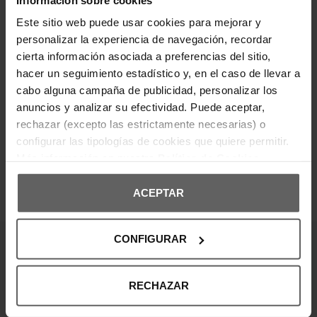
robusta proporciona estabilidad y tracción, ideal
para un look casual sofisticado.
Este sitio web puede usar cookies para mejorar y
personalizar la experiencia de navegación, recordar
cierta información asociada a preferencias del sitio,
DETALLES DEL PRODUCTO
hacer un seguimiento estadístico y, en el caso de llevar a
cabo alguna campaña de publicidad, personalizar los
DEVOLUCIONES Y CAMBIOS
anuncios y analizar su efectividad. Puede aceptar,
rechazar (excepto las estrictamente necesarias) o
INFORMACIÓN ENVÍOS
configurar las tipologías de cookies que quiere permitir.
Más información en nuestra
Política de Cookies
ACEPTAR
OPINIONES DE CLIENTES
CONFIGURAR
¡Entérate de todas las novedades y
ofertas!
RECHAZAR
Suscribte a nuestra newsletter y no te pierdas nada.