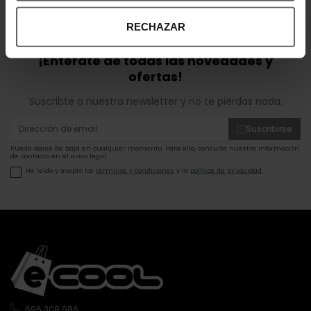
OPINIONES DE CLIENTES
RECHAZAR
¡Entérate de todas las novedades y
ofertas!
Suscribte a nuestra newsletter y no te pierdas nada.
Suscribirse
Puede darse de baja en cualquier momento. Para ello, consulte nuestra información
de contacto en el aviso legal.
He leído y acepto los
términos y condiciones
y la
política de privacidad
.
696 308 086