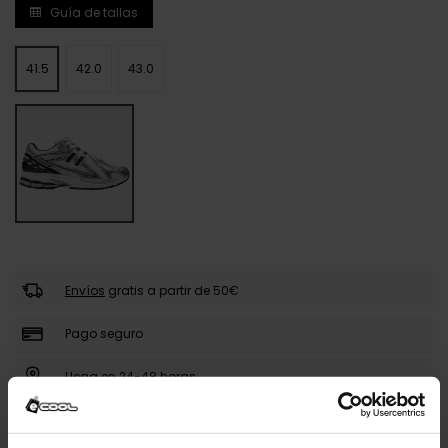
Guía de tallas
41.5
42.0
43.0
Envíos
gratis a partir de 50€
Pago seguro
Llega en 24-48 horas