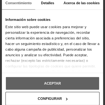
Consentimiento
Detalles
Acerca de las cookies
DESCRIPCIÓN
Las zapatillas New Balance M1906R combinan un
Información sobre cookies
diseño retro-running con tecnología de alto
rendimiento. Incorporan una parte superior de
Este sitio web puede usar cookies para mejorar y
malla con refuerzos sintéticos que aportan
transpirabilidad y estructura. Equipadas con
personalizar la experiencia de navegación, recordar
amortiguación ABZORB y suela N-ergy, ofrecen una
cierta información asociada a preferencias del sitio,
pisada cómoda y reactiva. Su estética técnica y
su construcción robusta las hacen ideales para el
hacer un seguimiento estadístico y, en el caso de llevar a
uso diario con estilo deportivo.
cabo alguna campaña de publicidad, personalizar los
anuncios y analizar su efectividad. Puede aceptar,
DETALLES DEL PRODUCTO
rechazar (excepto las estrictamente necesarias) o
configurar las tipologías de cookies que quiere permitir.
DEVOLUCIONES Y CAMBIOS
Más información en nuestra
Política de Cookies
INFORMACIÓN ENVÍOS
ACEPTAR
CONFIGURAR