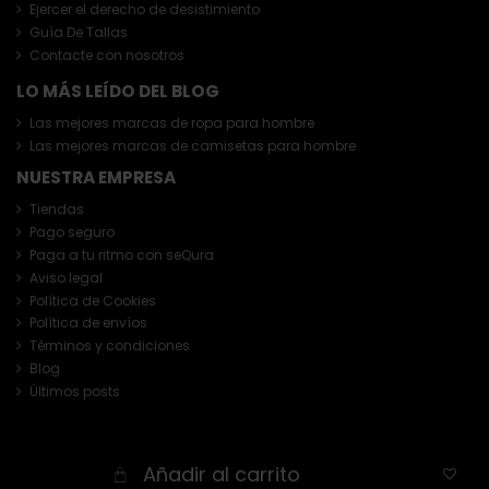
Ejercer el derecho de desistimiento
Guía De Tallas
Contacte con nosotros
LO MÁS LEÍDO DEL BLOG
Las mejores marcas de ropa para hombre
Las mejores marcas de camisetas para hombre
NUESTRA EMPRESA
Tiendas
Pago seguro
Paga a tu ritmo con seQura
Aviso legal
Política de Cookies
Política de envíos
Términos y condiciones
Blog
Últimos posts
Añadir al carrito
Copyright © 2026