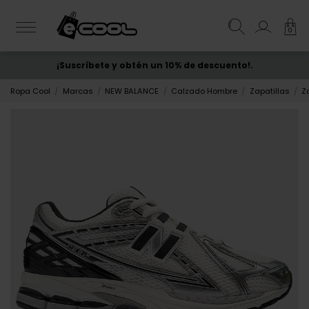
0
¡Suscríbete y obtén un 10% de descuento!.
ENVÍO GRATIS
desde 50€
Ropa Cool
Marcas
NEW BALANCE
Calzado Hombre
Zapatillas
Z