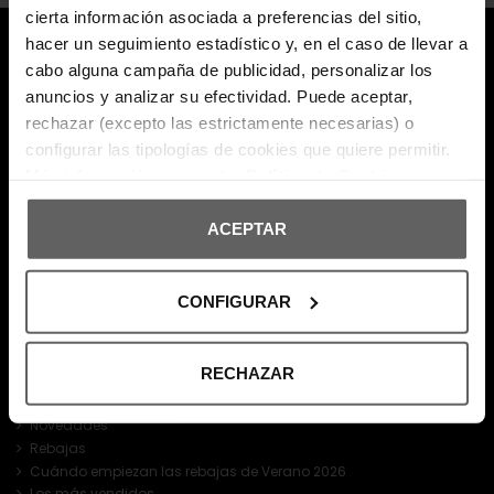
cierta información asociada a preferencias del sitio,
hacer un seguimiento estadístico y, en el caso de llevar a
cabo alguna campaña de publicidad, personalizar los
anuncios y analizar su efectividad. Puede aceptar,
rechazar (excepto las estrictamente necesarias) o
configurar las tipologías de cookies que quiere permitir.
696 308 086
Más información en nuestra
Política de Cookies
ACEPTAR
CONFIGURAR
PRODUCTOS
RECHAZAR
Outlet
Novedades
Rebajas
Cuándo empiezan las rebajas de Verano 2026
Los más vendidos