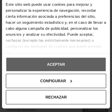
urbano con enfoque creativo y provocador.
Este sitio web puede usar cookies para mejorar y
personalizar la experiencia de navegación, recordar
DETALLES DEL PRODUCTO
cierta información asociada a preferencias del sitio,
hacer un seguimiento estadístico y, en el caso de llevar a
DEVOLUCIONES Y CAMBIOS
cabo alguna campaña de publicidad, personalizar los
anuncios y analizar su efectividad. Puede aceptar,
INFORMACIÓN ENVÍOS
rechazar (excepto las estrictamente necesarias) o
configurar las tipologías de cookies que quiere permitir.
Más información en nuestra
Política de Cookies
ACEPTAR
OPINIONES DE CLIENTES
CONFIGURAR
¡Entérate de todas las novedades y
ofertas!
RECHAZAR
Suscribte a nuestra newsletter y no te pierdas nada.
Suscribirse